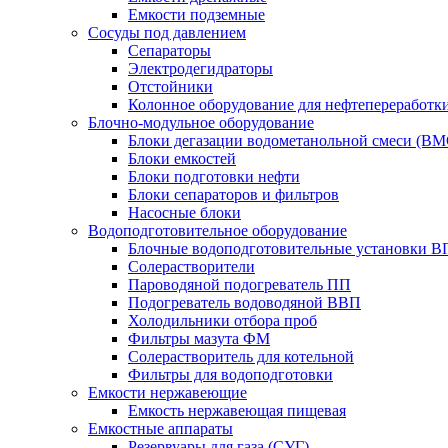
Емкости подземные
Сосуды под давлением
Сепараторы
Электродегидраторы
Отстойники
Колонное оборудование для нефтепереработк
Блочно-модульное оборудование
Блоки дегазации водометанольной смеси (BM
Блоки емкостей
Блоки подготовки нефти
Блоки сепараторов и фильтров
Насосные блоки
Водоподготовительное оборудование
Блочные водоподготовительные установки 
Солерастворители
Пароводяной подогреватель ПП
Подогреватель водоводяной ВВП
Холодильники отбора проб
Фильтры мазута ФМ
Солерастворитель для котельной
Фильтры для водоподготовки
Емкости нержавеющие
Емкость нержавеющая пищевая
Емкостные аппараты
Резервуары для газа (СУГ)