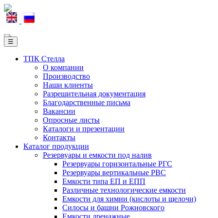
☰
ТПК Стелла
О компании
Производство
Наши клиенты
Разрешительная документация
Благодарственные письма
Вакансии
Опросные листы
Каталоги и презентации
Контакты
Каталог продукции
Резервуары и емкости под налив
Резервуары горизонтальные РГС
Резервуары вертикальные РВС
Емкости типа ЕП и ЕПП
Различные технологические емкости
Емкости для химии (кислоты и щелочи)
Силосы и башни Рожновского
Емкости дренажные