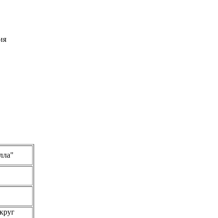
ия
лла"
круг