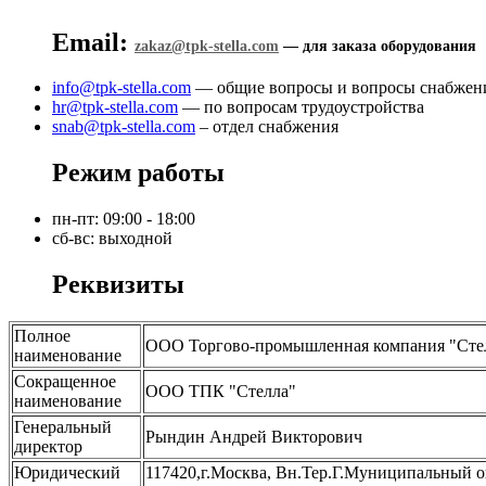
Email:
zakaz@tpk-stella.com
— для заказа оборудования
info@tpk-stella.com
— общие вопросы и вопросы снабжен
hr@tpk-stella.com
— по вопросам трудоустройства
snab@tpk-stella.com
– отдел снабжения
Режим работы
пн-пт: 09:00 - 18:00
сб-вс: выходной
Реквизиты
Полное
ООО Торгово-промышленная компания "Сте
наименование
Сокращенное
ООО ТПК "Стелла"
наименование
Генеральный
Рындин Андрей Викторович
директор
Юридический
117420,г.Москва, Вн.Тер.Г.Муниципальный о