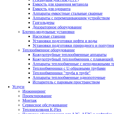
Емкость для хранения метанола
Емкость для одоранта
Аппараты емкостные стальные сварные
Аппараты с перемешивающим устройством
Газгольдеры
Деаэраторное оборудование
Блочно-модульные установки
Насосные станции
Установки подготовки нефти и воды
Установки подготовки природного и попутног
Теплообменное оборудование
Кожухотрубные теплообменные аппараты
Кожухотрубный теплообменник с плавающей 
Аппараты теплообменные с неподвижными т
Теплообменники с U-образными трубами
Теплообменники "труба в трубе"
Аппараты теплообменные однопоточные
Испаритель с паровым пространством
Услуги
Инжиниринг
Проектирование
Монтаж
Сервисное обслуживание
Теплоизоляция K-Flex