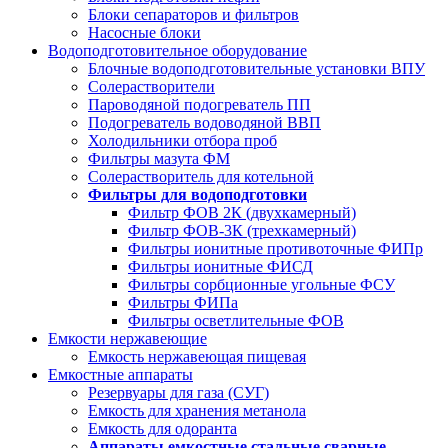
Блоки сепараторов и фильтров
Насосные блоки
Водоподготовительное оборудование
Блочные водоподготовительные установки ВПУ
Солерастворители
Пароводяной подогреватель ПП
Подогреватель водоводяной ВВП
Холодильники отбора проб
Фильтры мазута ФМ
Солерастворитель для котельной
Фильтры для водоподготовки
Фильтр ФОВ 2К (двухкамерный)
Фильтр ФОВ-3К (трехкамерный)
Фильтры ионитные противоточные ФИПр
Фильтры ионитные ФИСД
Фильтры сорбционные угольные ФСУ
Фильтры ФИПа
Фильтры осветлительные ФОВ
Емкости нержавеющие
Емкость нержавеющая пищевая
Емкостные аппараты
Резервуары для газа (СУГ)
Емкость для хранения метанола
Емкость для одоранта
Аппараты емкостные стальные сварные