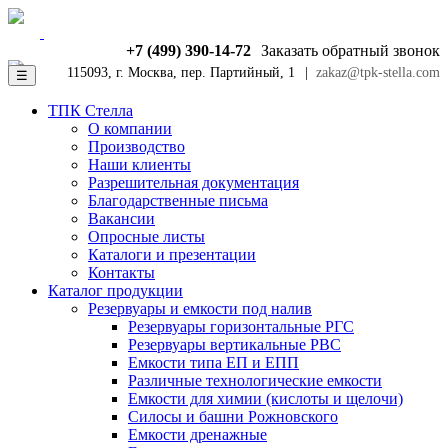
+7 (499) 390-14-72
Заказать обратный звонок
115093, г. Москва, пер. Партийный, 1
|
zakaz@tpk-stella.com
☰
ТПК Стелла
О компании
Производство
Наши клиенты
Разрешительная документация
Благодарственные письма
Вакансии
Опросные листы
Каталоги и презентации
Контакты
Каталог продукции
Резервуары и емкости под налив
Резервуары горизонтальные РГС
Резервуары вертикальные РВС
Емкости типа ЕП и ЕПП
Различные технологические емкости
Емкости для химии (кислоты и щелочи)
Силосы и башни Рожновского
Емкости дренажные