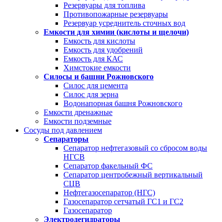
Резервуары для топлива
Противопожарные резервуары
Резервуар усреднитель сточных вод
Емкости для химии (кислоты и щелочи)
Емкость для кислоты
Емкость для удобрений
Емкость для КАС
Химстокие емкости
Силосы и башни Рожновского
Силос для цемента
Силос для зерна
Водонапорная башня Рожновского
Емкости дренажные
Емкости подземные
Сосуды под давлением
Сепараторы
Сепаратор нефтегазовый со сбросом воды
НГСВ
Сепаратор факельный ФС
Сепаратор центробежный вертикальный
СЦВ
Нефтегазосепаратор (НГС)
Газосепаратор сетчатый ГС1 и ГС2
Газосепаратор
Электродегидраторы