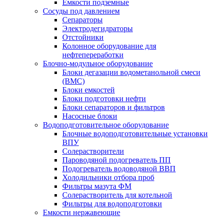
Емкости подземные
Сосуды под давлением
Сепараторы
Электродегидраторы
Отстойники
Колонное оборудование для
нефтепереработки
Блочно-модульное оборудование
Блоки дегазации водометанольной смеси
(BMC)
Блоки емкостей
Блоки подготовки нефти
Блоки сепараторов и фильтров
Насосные блоки
Водоподготовительное оборудование
Блочные водоподготовительные установки
ВПУ
Солерастворители
Пароводяной подогреватель ПП
Подогреватель водоводяной ВВП
Холодильники отбора проб
Фильтры мазута ФМ
Солерастворитель для котельной
Фильтры для водоподготовки
Емкости нержавеющие