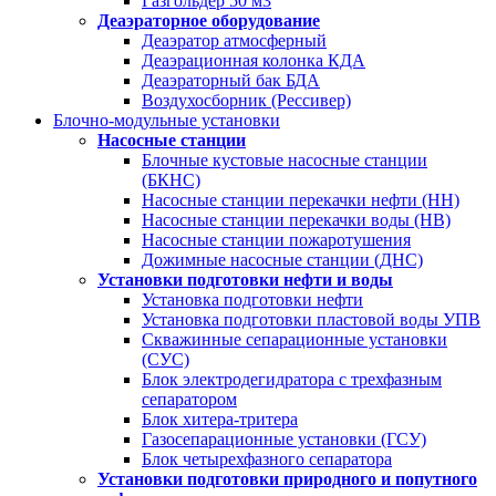
Газгольдер 50 м3
Деаэраторное оборудование
Деаэратор атмосферный
Деаэрационная колонка КДА
Деаэраторный бак БДА
Воздухосборник (Рессивер)
Блочно-модульные установки
Насосные станции
Блочные кустовые насосные станции
(БКНС)
Насосные станции перекачки нефти (НН)
Насосные станции перекачки воды (НВ)
Насосные станции пожаротушения
Дожимные насосные станции (ДНС)
Установки подготовки нефти и воды
Установка подготовки нефти
Установка подготовки пластовой воды УПВ
Скважинные сепарационные установки
(СУС)
Блок электродегидратора с трехфазным
сепаратором
Блок хитера-тритера
Газосепарационные установки (ГСУ)
Блок четырехфазного сепаратора
Установки подготовки природного и попутного