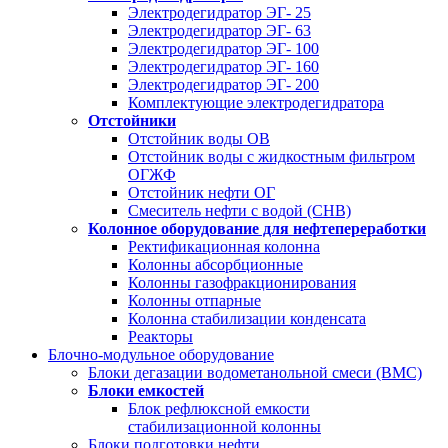
Электродегидратор ЭГ- 25
Электродегидратор ЭГ- 63
Электродегидратор ЭГ- 100
Электродегидратор ЭГ- 160
Электродегидратор ЭГ- 200
Комплектующие электродегидратора
Отстойники
Отстойник воды ОВ
Отстойник воды с жидкостным фильтром
ОГЖФ
Отстойник нефти ОГ
Смеситель нефти с водой (СНВ)
Колонное оборудование для нефтепереработки
Ректификационная колонна
Колонны абсорбционные
Колонны газофракционирования
Колонны отпарные
Колонна стабилизации конденсата
Реакторы
Блочно-модульное оборудование
Блоки дегазации водометанольной смеси (BMC)
Блоки емкостей
Блок рефлюксной емкости
стабилизационной колонны
Блоки подготовки нефти