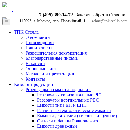
+7 (499) 390-14-72
Заказать обратный звонок
115093, г. Москва, пер. Партийный, 1
|
zakaz@tpk-stella.com
☰
ТПК Стелла
О компании
Производство
Наши клиенты
Разрешительная документация
Благодарственные письма
Вакансии
Опросные листы
Каталоги и презентации
Контакты
Каталог продукции
Резервуары и емкости под налив
Резервуары горизонтальные РГС
Резервуары вертикальные РВС
Емкости типа ЕП и ЕПП
Различные технологические емкости
Емкости для химии (кислоты и щелочи)
Силосы и башни Рожновского
Емкости дренажные