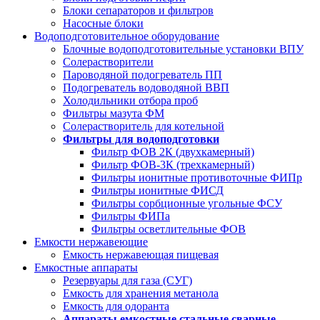
Блоки сепараторов и фильтров
Насосные блоки
Водоподготовительное оборудование
Блочные водоподготовительные установки ВПУ
Солерастворители
Пароводяной подогреватель ПП
Подогреватель водоводяной ВВП
Холодильники отбора проб
Фильтры мазута ФМ
Солерастворитель для котельной
Фильтры для водоподготовки
Фильтр ФОВ 2К (двухкамерный)
Фильтр ФОВ-3К (трехкамерный)
Фильтры ионитные противоточные ФИПр
Фильтры ионитные ФИСД
Фильтры сорбционные угольные ФСУ
Фильтры ФИПа
Фильтры осветлительные ФОВ
Емкости нержавеющие
Емкость нержавеющая пищевая
Емкостные аппараты
Резервуары для газа (СУГ)
Емкость для хранения метанола
Емкость для одоранта
Аппараты емкостные стальные сварные