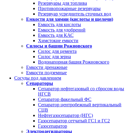
Резервуары для топлива
Противопожарные резервуары
Резервуар усреднитель сточных вод
Емкости для химии (кислоты и щелочи)
Емкость для кислоты
Емкость для удобрений
Емкость для КАС
Химстокие емкости
Силосы и башни Рожновского
Силос для цемента
Силос для зерна
Водонапорная башня Рожновского
Емкости дренажные
Емкости подземные
Сосуды под давлением
Сепараторы
Сепаратор нефтегазовый со сбросом воды
НГСВ
Сепаратор факельный ФС
Сепаратор центробежный вертикальный
СЦВ
Нефтегазосепаратор (НГС)
Газосепаратор сетчатый ГС1 и ГС2
Газосепаратор
Электродегидраторы