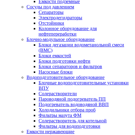
Емкости подземные
Сосуды под давлением
Сепараторы
Электродегидраторы
Отстойники
Колонное оборудование для
нефтепереработки
Блочно-модульное оборудование
Блоки дегазации водометанольной смеси
(BMC)
Блоки емкостей
Блоки подготовки нефти
Блоки сепараторов и фильтров
Насосные блоки
Водоподготовительное оборудование
Блочные водоподготовительные установки
ВПУ
Солерастворители
Пароводяной подогреватель ПП
Подогреватель водоводяной ВВП
Холодильники отбора проб
Фильтры мазута ФМ
Солерастворитель для котельной
Фильтры для водоподготовки
Емкости нержавеющие