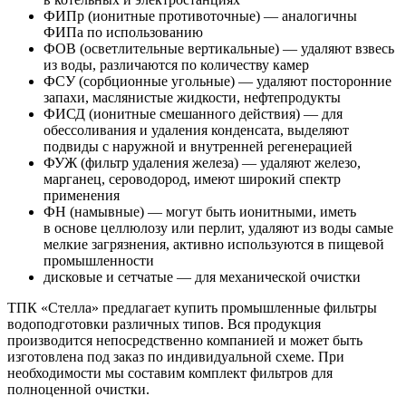
ФИПр (ионитные противоточные) — аналогичны
ФИПа по использованию
ФОВ (осветлительные вертикальные) — удаляют взвесь
из воды, различаются по количеству камер
ФСУ (сорбционные угольные) — удаляют посторонние
запахи, маслянистые жидкости, нефтепродукты
ФИСД (ионитные смешанного действия) — для
обессоливания и удаления конденсата, выделяют
подвиды с наружной и внутренней регенерацией
ФУЖ (фильтр удаления железа) — удаляют железо,
марганец, сероводород, имеют широкий спектр
применения
ФН (намывные) — могут быть ионитными, иметь
в основе целлюлозу или перлит, удаляют из воды самые
мелкие загрязнения, активно используются в пищевой
промышленности
дисковые и сетчатые — для механической очистки
ТПК «Стелла» предлагает купить промышленные фильтры
водоподготовки различных типов. Вся продукция
производится непосредственно компанией и может быть
изготовлена под заказ по индивидуальной схеме. При
необходимости мы составим комплект фильтров для
полноценной очистки.