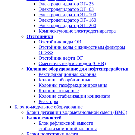
Электродегидратор ЭГ- 25
Электродегидратор ЭГ- 63
Электродегидратор ЭГ- 100
Электродегидратор ЭГ- 160
Электродегидратор ЭГ- 200
Комплектующие электродегидратора
Отстойники
Отстойник воды ОВ
Отстойник воды с жидкостным фильтром
ОГЖФ
Отстойник нефти ОГ
Смеситель нефти с водой (СНВ)
Колонное оборудование для нефтепереработки
Ректификационная колонна
Колонны абсорбционные
Колонны газофракционирования
Колонны отпарные
Колонна стабилизации конденсата
Реакторы
Блочно-модульное оборудование
Блоки дегазации водометанольной смеси (BMC)
Блоки емкостей
Блок рефлюксной емкости
стабилизационной колонны
Блоки подготовки нефти