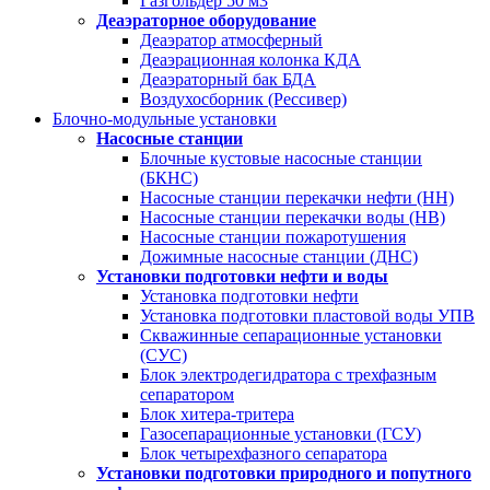
Газгольдер 50 м3
Деаэраторное оборудование
Деаэратор атмосферный
Деаэрационная колонка КДА
Деаэраторный бак БДА
Воздухосборник (Рессивер)
Блочно-модульные установки
Насосные станции
Блочные кустовые насосные станции
(БКНС)
Насосные станции перекачки нефти (НН)
Насосные станции перекачки воды (НВ)
Насосные станции пожаротушения
Дожимные насосные станции (ДНС)
Установки подготовки нефти и воды
Установка подготовки нефти
Установка подготовки пластовой воды УПВ
Скважинные сепарационные установки
(СУС)
Блок электродегидратора с трехфазным
сепаратором
Блок хитера-тритера
Газосепарационные установки (ГСУ)
Блок четырехфазного сепаратора
Установки подготовки природного и попутного