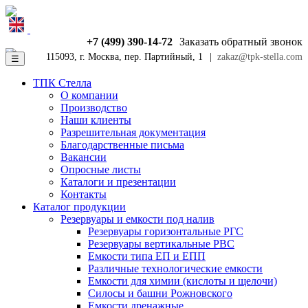
+7 (499) 390-14-72
Заказать обратный звонок
115093, г. Москва, пер. Партийный, 1
|
zakaz@tpk-stella.com
☰
ТПК Стелла
О компании
Производство
Наши клиенты
Разрешительная документация
Благодарственные письма
Вакансии
Опросные листы
Каталоги и презентации
Контакты
Каталог продукции
Резервуары и емкости под налив
Резервуары горизонтальные РГС
Резервуары вертикальные РВС
Емкости типа ЕП и ЕПП
Различные технологические емкости
Емкости для химии (кислоты и щелочи)
Силосы и башни Рожновского
Емкости дренажные