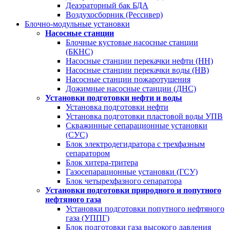
Деаэраторный бак БДА
Воздухосборник (Рессивер)
Блочно-модульные установки
Насосные станции
Блочные кустовые насосные станции
(БКНС)
Насосные станции перекачки нефти (НН)
Насосные станции перекачки воды (НВ)
Насосные станции пожаротушения
Дожимные насосные станции (ДНС)
Установки подготовки нефти и воды
Установка подготовки нефти
Установка подготовки пластовой воды УПВ
Скважинные сепарационные установки
(СУС)
Блок электродегидратора с трехфазным
сепаратором
Блок хитера-тритера
Газосепарационные установки (ГСУ)
Блок четырехфазного сепаратора
Установки подготовки природного и попутного
нефтяного газа
Установки подготовки попутного нефтяного
газа (УППГ)
Блок подготовки газа высокого давления