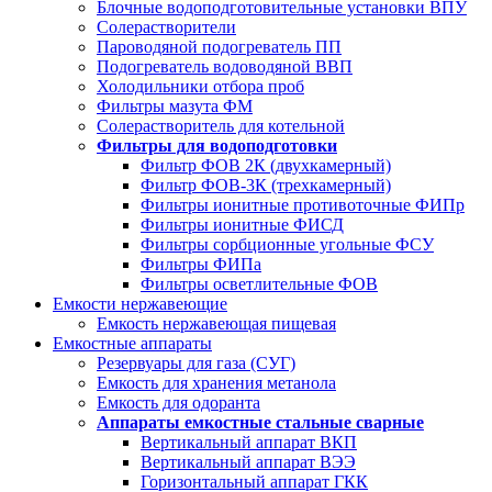
Блочные водоподготовительные установки ВПУ
Солерастворители
Пароводяной подогреватель ПП
Подогреватель водоводяной ВВП
Холодильники отбора проб
Фильтры мазута ФМ
Солерастворитель для котельной
Фильтры для водоподготовки
Фильтр ФОВ 2К (двухкамерный)
Фильтр ФОВ-3К (трехкамерный)
Фильтры ионитные противоточные ФИПр
Фильтры ионитные ФИСД
Фильтры сорбционные угольные ФСУ
Фильтры ФИПа
Фильтры осветлительные ФОВ
Емкости нержавеющие
Емкость нержавеющая пищевая
Емкостные аппараты
Резервуары для газа (СУГ)
Емкость для хранения метанола
Емкость для одоранта
Аппараты емкостные стальные сварные
Вертикальный аппарат ВКП
Вертикальный аппарат ВЭЭ
Горизонтальный аппарат ГКК