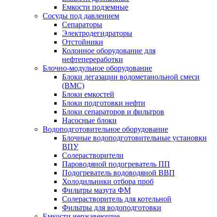
Емкости подземные
Сосуды под давлением
Сепараторы
Электродегидраторы
Отстойники
Колонное оборудование для
нефтепереработки
Блочно-модульное оборудование
Блоки дегазации водометанольной смеси
(BMC)
Блоки емкостей
Блоки подготовки нефти
Блоки сепараторов и фильтров
Насосные блоки
Водоподготовительное оборудование
Блочные водоподготовительные установки
ВПУ
Солерастворители
Пароводяной подогреватель ПП
Подогреватель водоводяной ВВП
Холодильники отбора проб
Фильтры мазута ФМ
Солерастворитель для котельной
Фильтры для водоподготовки
Емкости нержавеющие