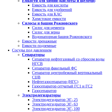
Емкости для химии (кислоты и щелочи)
Емкость для кислоты
Емкость для удобрений
Емкость для КАС
Химстокие емкости
Силосы и башни Рожновского
Силос для цемента
Силос для зерна
Водонапорная башня Рожновского
Емкости дренажные
Емкости подземные
Сосуды под давлением
Сепараторы
Сепаратор нефтегазовый со сбросом воды
НГСВ
Сепаратор факельный ФС
Сепаратор центробежный вертикальный
СЦВ
Нефтегазосепаратор (НГС)
Газосепаратор сетчатый ГС1 и ГС2
Газосепаратор
Электродегидраторы
Электродегидратор ЭГ- 25
Электродегидратор ЭГ- 63
Электродегидратор ЭГ- 100