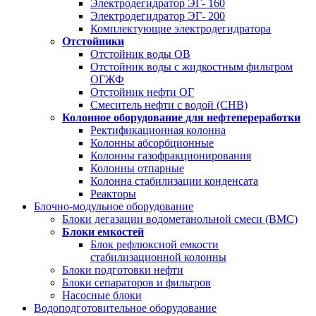
Электродегидратор ЭГ- 160
Электродегидратор ЭГ- 200
Комплектующие электродегидратора
Отстойники
Отстойник воды ОВ
Отстойник воды с жидкостным фильтром
ОГЖФ
Отстойник нефти ОГ
Смеситель нефти с водой (СНВ)
Колонное оборудование для нефтепереработки
Ректификационная колонна
Колонны абсорбционные
Колонны газофракционирования
Колонны отпарные
Колонна стабилизации конденсата
Реакторы
Блочно-модульное оборудование
Блоки дегазации водометанольной смеси (BMC)
Блоки емкостей
Блок рефлюксной емкости
стабилизационной колонны
Блоки подготовки нефти
Блоки сепараторов и фильтров
Насосные блоки
Водоподготовительное оборудование