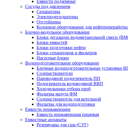
Емкости подземные
Сосуды под давлением
Сепараторы
Электродегидраторы
Отстойники
Колонное оборудование для нефтепереработк
Блочно-модульное оборудование
Блоки дегазации водометанольной смеси (BM
Блоки емкостей
Блоки подготовки нефти
Блоки сепараторов и фильтров
Насосные блоки
Водоподготовительное оборудование
Блочные водоподготовительные установки 
Солерастворители
Пароводяной подогреватель ПП
Подогреватель водоводяной ВВП
Холодильники отбора проб
Фильтры мазута ФМ
Солерастворитель для котельной
Фильтры для водоподготовки
Емкости нержавеющие
Емкость нержавеющая пищевая
Емкостные аппараты
Резервуары для газа (СУГ)