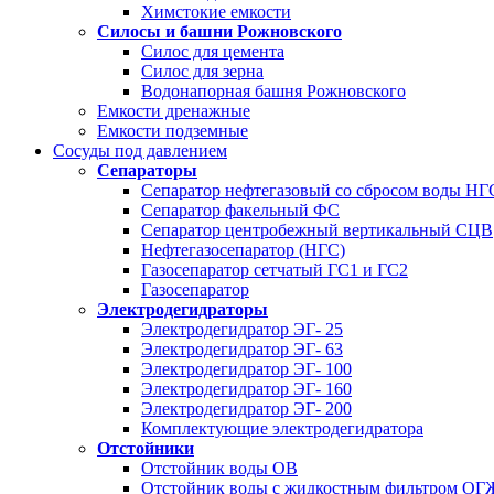
Химстокие емкости
Силосы и башни Рожновского
Силос для цемента
Силос для зерна
Водонапорная башня Рожновского
Емкости дренажные
Емкости подземные
Сосуды под давлением
Сепараторы
Сепаратор нефтегазовый со сбросом воды Н
Сепаратор факельный ФС
Сепаратор центробежный вертикальный СЦВ
Нефтегазосепаратор (НГС)
Газосепаратор сетчатый ГС1 и ГС2
Газосепаратор
Электродегидраторы
Электродегидратор ЭГ- 25
Электродегидратор ЭГ- 63
Электродегидратор ЭГ- 100
Электродегидратор ЭГ- 160
Электродегидратор ЭГ- 200
Комплектующие электродегидратора
Отстойники
Отстойник воды ОВ
Отстойник воды с жидкостным фильтром О