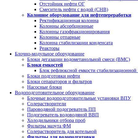
Отстойник нефти ОГ
Смеситель нефти с водой (СНВ)
Колонное оборудование для нефтепереработки
Ректификационная колонна
Колонны абсорбционные
Колонны газофракционирования
Колонны отпарные
Колонна стабилизации конденсата
Реакторы
Блочно-модульное оборудование
Блоки дегазации водометанольной смеси (BMC)
Блоки емкостей
Блок рефлюксной емкости стабилизационной
Блоки подготовки нефти
Блоки сепараторов и фильтров
Насосные блоки
Водоподготовительное оборудование
Блочные водоподготовительные установки ВПУ
Солерастворители
Пароводяной подогреватель ПП
Подогреватель водоводяной ВВП
Холодильники отбора проб
Фильтры мазута ФМ
Солерастворитель для котельной
Фильтры для водоподготовки