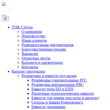
☰
ТПК Стелла
О компании
Производство
Наши клиенты
Разрешительная документация
Благодарственные письма
Вакансии
Опросные листы
Каталоги и презентации
Контакты
Каталог продукции
Резервуары и емкости под налив
Резервуары горизонтальные РГС
Резервуары вертикальные РВС
Емкости типа ЕП и ЕПП
Различные технологические емкости
Емкости для химии (кислоты и щелочи)
Силосы и башни Рожновского
Емкости дренажные