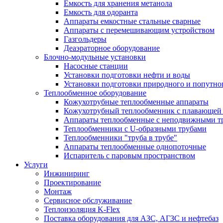
Емкость для хранения метанола
Емкость для одоранта
Аппараты емкостные стальные сварные
Аппараты с перемешивающим устройством
Газгольдеры
Деаэраторное оборудование
Блочно-модульные установки
Насосные станции
Установки подготовки нефти и воды
Установки подготовки природного и попутног
Теплообменное оборудование
Кожухотрубные теплообменные аппараты
Кожухотрубный теплообменник с плавающей 
Аппараты теплообменные с неподвижными т
Теплообменники с U-образными трубами
Теплообменники "труба в трубе"
Аппараты теплообменные однопоточные
Испаритель с паровым пространством
Услуги
Инжиниринг
Проектирование
Монтаж
Сервисное обслуживание
Теплоизоляция K-Flex
Поставка оборудования для АЗС, АГЗС и нефтебаз