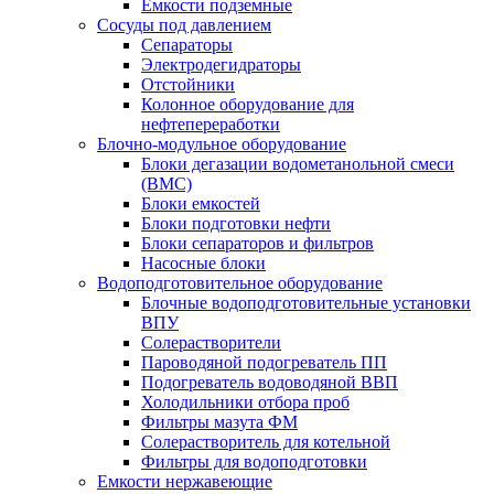
Емкости подземные
Сосуды под давлением
Сепараторы
Электродегидраторы
Отстойники
Колонное оборудование для
нефтепереработки
Блочно-модульное оборудование
Блоки дегазации водометанольной смеси
(BMC)
Блоки емкостей
Блоки подготовки нефти
Блоки сепараторов и фильтров
Насосные блоки
Водоподготовительное оборудование
Блочные водоподготовительные установки
ВПУ
Солерастворители
Пароводяной подогреватель ПП
Подогреватель водоводяной ВВП
Холодильники отбора проб
Фильтры мазута ФМ
Солерастворитель для котельной
Фильтры для водоподготовки
Емкости нержавеющие