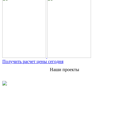
Получить расчет цены сегодня
Наши проекты
3
РЕЗЕРВУАР РГС 75 м
Заказчик:
МУП "Калугатеплосеть"
Выполнено:
1. Производство, доставка, монтаж