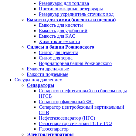
Резервуары для топлива
Противопожарные резервуары
Резервуар усреднитель сточных вод
Емкости для химии (кислоты и щелочи)
Емкость для кислоты
Емкость для удобрений
Емкость для КАС
Химстокие емкости
Силосы и башни Рожновского
Силос для цемента
Силос для зерна
Водонапорная башня Рожновского
Емкости дренажные
Емкости подземные
Сосуды под давлением
Сепараторы
Сепаратор нефтегазовый со сбросом воды
НГСВ
Сепаратор факельный ФС
Сепаратор центробежный вертикальный
СЦВ
Нефтегазосепаратор (НГС)
Газосепаратор сетчатый ГС1 и ГС2
Газосепаратор
Электродегидраторы