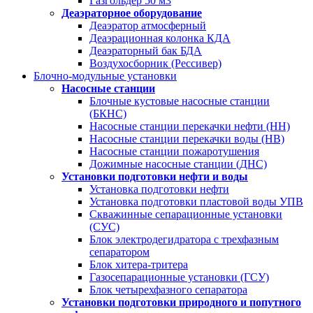
Газгольдер 50 м3
Деаэраторное оборудование
Деаэратор атмосферный
Деаэрационная колонка КДА
Деаэраторный бак БДА
Воздухосборник (Рессивер)
Блочно-модульные установки
Насосные станции
Блочные кустовые насосные станции
(БКНС)
Насосные станции перекачки нефти (НН)
Насосные станции перекачки воды (НВ)
Насосные станции пожаротушения
Дожимные насосные станции (ДНС)
Установки подготовки нефти и воды
Установка подготовки нефти
Установка подготовки пластовой воды УПВ
Скважинные сепарационные установки
(СУС)
Блок электродегидратора с трехфазным
сепаратором
Блок хитера-тритера
Газосепарационные установки (ГСУ)
Блок четырехфазного сепаратора
Установки подготовки природного и попутного