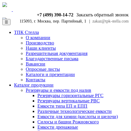
+7 (499) 390-14-72
Заказать обратный звонок
115093, г. Москва, пер. Партийный, 1
|
zakaz@tpk-stella.com
☰
ТПК Стелла
О компании
Производство
Наши клиенты
Разрешительная документация
Благодарственные письма
Вакансии
Опросные листы
Каталоги и презентации
Контакты
Каталог продукции
Резервуары и емкости под налив
Резервуары горизонтальные РГС
Резервуары вертикальные РВС
Емкости типа ЕП и ЕПП
Различные технологические емкости
Емкости для химии (кислоты и щелочи)
Силосы и башни Рожновского
Емкости дренажные