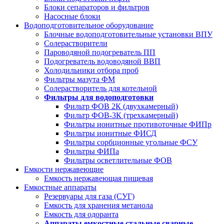
Блоки сепараторов и фильтров
Насосные блоки
Водоподготовительное оборудование
Блочные водоподготовительные установки ВПУ
Солерастворители
Пароводяной подогреватель ПП
Подогреватель водоводяной ВВП
Холодильники отбора проб
Фильтры мазута ФМ
Солерастворитель для котельной
Фильтры для водоподготовки
Фильтр ФОВ 2К (двухкамерный)
Фильтр ФОВ-3К (трехкамерный)
Фильтры ионитные противоточные ФИПр
Фильтры ионитные ФИСД
Фильтры сорбционные угольные ФСУ
Фильтры ФИПа
Фильтры осветлительные ФОВ
Емкости нержавеющие
Емкость нержавеющая пищевая
Емкостные аппараты
Резервуары для газа (СУГ)
Емкость для хранения метанола
Емкость для одоранта
Аппараты емкостные стальные сварные