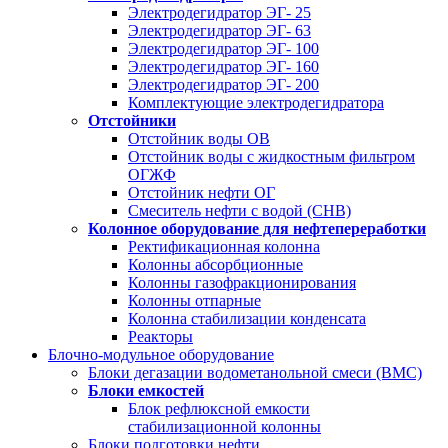
Электродегидратор ЭГ- 25
Электродегидратор ЭГ- 63
Электродегидратор ЭГ- 100
Электродегидратор ЭГ- 160
Электродегидратор ЭГ- 200
Комплектующие электродегидратора
Отстойники
Отстойник воды ОВ
Отстойник воды с жидкостным фильтром
ОГЖФ
Отстойник нефти ОГ
Смеситель нефти с водой (СНВ)
Колонное оборудование для нефтепереработки
Ректификационная колонна
Колонны абсорбционные
Колонны газофракционирования
Колонны отпарные
Колонна стабилизации конденсата
Реакторы
Блочно-модульное оборудование
Блоки дегазации водометанольной смеси (BMC)
Блоки емкостей
Блок рефлюксной емкости
стабилизационной колонны
Блоки подготовки нефти