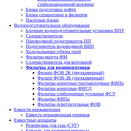
стабилизационной колонны
Блоки подготовки нефти
Блоки сепараторов и фильтров
Насосные блоки
Водоподготовительное оборудование
Блочные водоподготовительные установки ВПУ
Солерастворители
Пароводяной подогреватель ПП
Подогреватель водоводяной ВВП
Холодильники отбора проб
Фильтры мазута ФМ
Солерастворитель для котельной
Фильтры для водоподготовки
Фильтр ФОВ 2К (двухкамерный)
Фильтр ФОВ-3К (трехкамерный)
Фильтры ионитные противоточные ФИПр
Фильтры ионитные ФИСД
Фильтры сорбционные угольные ФСУ
Фильтры ФИПа
Фильтры осветлительные ФОВ
Емкости нержавеющие
Емкость нержавеющая пищевая
Емкостные аппараты
Резервуары для газа (СУГ)
Емкость для хранения метанола