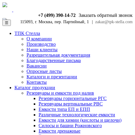
+7 (499) 390-14-72
Заказать обратный звонок
115093, г. Москва, пер. Партийный, 1
|
zakaz@tpk-stella.com
☰
ТПК Стелла
О компании
Производство
Наши клиенты
Разрешительная документация
Благодарственные письма
Вакансии
Опросные листы
Каталоги и презентации
Контакты
Каталог продукции
Резервуары и емкости под налив
Резервуары горизонтальные РГС
Резервуары вертикальные РВС
Емкости типа ЕП и ЕПП
Различные технологические емкости
Емкости для химии (кислоты и щелочи)
Силосы и башни Рожновского
Емкости дренажные