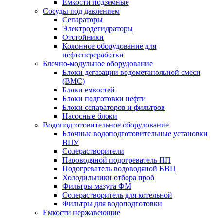
Емкости подземные
Сосуды под давлением
Сепараторы
Электродегидраторы
Отстойники
Колонное оборудование для
нефтепереработки
Блочно-модульное оборудование
Блоки дегазации водометанольной смеси
(BMC)
Блоки емкостей
Блоки подготовки нефти
Блоки сепараторов и фильтров
Насосные блоки
Водоподготовительное оборудование
Блочные водоподготовительные установки
ВПУ
Солерастворители
Пароводяной подогреватель ПП
Подогреватель водоводяной ВВП
Холодильники отбора проб
Фильтры мазута ФМ
Солерастворитель для котельной
Фильтры для водоподготовки
Емкости нержавеющие