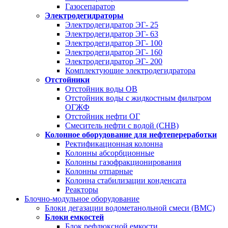
Газосепаратор
Электродегидраторы
Электродегидратор ЭГ- 25
Электродегидратор ЭГ- 63
Электродегидратор ЭГ- 100
Электродегидратор ЭГ- 160
Электродегидратор ЭГ- 200
Комплектующие электродегидратора
Отстойники
Отстойник воды ОВ
Отстойник воды с жидкостным фильтром
ОГЖФ
Отстойник нефти ОГ
Смеситель нефти с водой (СНВ)
Колонное оборудование для нефтепереработки
Ректификационная колонна
Колонны абсорбционные
Колонны газофракционирования
Колонны отпарные
Колонна стабилизации конденсата
Реакторы
Блочно-модульное оборудование
Блоки дегазации водометанольной смеси (BMC)
Блоки емкостей
Блок рефлюксной емкости