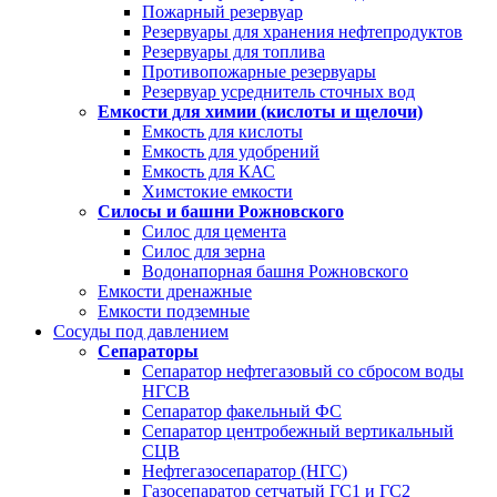
Пожарный резервуар
Резервуары для хранения нефтепродуктов
Резервуары для топлива
Противопожарные резервуары
Резервуар усреднитель сточных вод
Емкости для химии (кислоты и щелочи)
Емкость для кислоты
Емкость для удобрений
Емкость для КАС
Химстокие емкости
Силосы и башни Рожновского
Силос для цемента
Силос для зерна
Водонапорная башня Рожновского
Емкости дренажные
Емкости подземные
Сосуды под давлением
Сепараторы
Сепаратор нефтегазовый со сбросом воды
НГСВ
Сепаратор факельный ФС
Сепаратор центробежный вертикальный
СЦВ
Нефтегазосепаратор (НГС)
Газосепаратор сетчатый ГС1 и ГС2