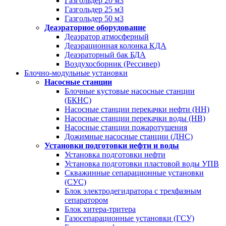
Газгольдер 20 м3
Газгольдер 25 м3
Газгольдер 50 м3
Деаэраторное оборудование
Деаэратор атмосферный
Деаэрационная колонка КДА
Деаэраторный бак БДА
Воздухосборник (Рессивер)
Блочно-модульные установки
Насосные станции
Блочные кустовые насосные станции
(БКНС)
Насосные станции перекачки нефти (НН)
Насосные станции перекачки воды (НВ)
Насосные станции пожаротушения
Дожимные насосные станции (ДНС)
Установки подготовки нефти и воды
Установка подготовки нефти
Установка подготовки пластовой воды УПВ
Скважинные сепарационные установки
(СУС)
Блок электродегидратора с трехфазным
сепаратором
Блок хитера-тритера
Газосепарационные установки (ГСУ)