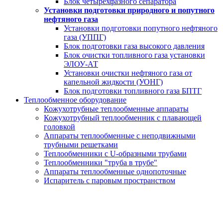
Блок четырехфазного сепаратора
Установки подготовки природного и попутного
нефтяного газа
Установки подготовки попутного нефтяного
газа (УППГ)
Блок подготовки газа высокого давления
Блок очистки топливного газа установки
ЭЛОУ-АТ
Установки очистки нефтяного газа от
капельной жидкости (УОНГ)
Блок подготовки топливного газа БПТГ
Теплообменное оборудование
Кожухотрубные теплообменные аппараты
Кожухотрубный теплообменник с плавающей
головкой
Аппараты теплообменные с неподвижными
трубными решетками
Теплообменники с U-образными трубами
Теплообменники "труба в трубе"
Аппараты теплообменные однопоточные
Испаритель с паровым пространством
Фильтры ФИПа
за 20 дней от производителя под ключ