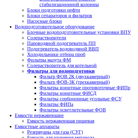
стабилизационной колонны
Блоки подготовки нефти
Блоки сепараторов и фильтров
Насосные блоки
Водоподготовительное оборудование
Блочные водоподготовительные установки ВПУ
Солерастворители
Пароводяной подогреватель ПП
Подогреватель водоводяной ВВП
Холодильники отбора проб
Фильтры мазута ФМ
Солерастворитель для котельной
Фильтры для водоподготовки
Фильтр ФОВ 2К (двухкамерный)
Фильтр ФОВ-3К (трехкамерный)
Фильтры ионитные противоточные ФИПр
Фильтры ионитные ФИСД
Фильтры сорбционные угольные ФСУ
Фильтры ФИПа
Фильтры осветлительные ФОВ
Емкости нержавеющие
Емкость нержавеющая пищевая
Емкостные аппараты
Резервуары для газа (СУГ)
Емкость для хранения метанола