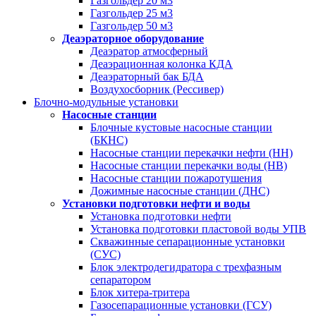
Газгольдер 20 м3
Газгольдер 25 м3
Газгольдер 50 м3
Деаэраторное оборудование
Деаэратор атмосферный
Деаэрационная колонка КДА
Деаэраторный бак БДА
Воздухосборник (Рессивер)
Блочно-модульные установки
Насосные станции
Блочные кустовые насосные станции
(БКНС)
Насосные станции перекачки нефти (НН)
Насосные станции перекачки воды (НВ)
Насосные станции пожаротушения
Дожимные насосные станции (ДНС)
Установки подготовки нефти и воды
Установка подготовки нефти
Установка подготовки пластовой воды УПВ
Скважинные сепарационные установки
(СУС)
Блок электродегидратора с трехфазным
сепаратором
Блок хитера-тритера
Газосепарационные установки (ГСУ)