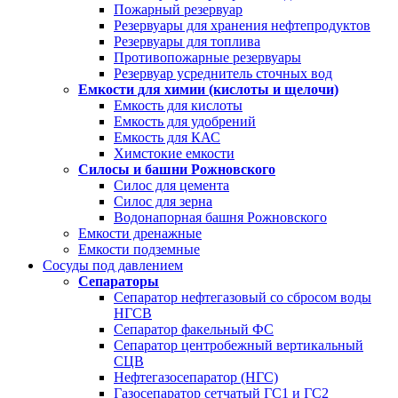
Пожарный резервуар
Резервуары для хранения нефтепродуктов
Резервуары для топлива
Противопожарные резервуары
Резервуар усреднитель сточных вод
Емкости для химии (кислоты и щелочи)
Емкость для кислоты
Емкость для удобрений
Емкость для КАС
Химстокие емкости
Силосы и башни Рожновского
Силос для цемента
Силос для зерна
Водонапорная башня Рожновского
Емкости дренажные
Емкости подземные
Сосуды под давлением
Сепараторы
Сепаратор нефтегазовый со сбросом воды
НГСВ
Сепаратор факельный ФС
Сепаратор центробежный вертикальный
СЦВ
Нефтегазосепаратор (НГС)
Газосепаратор сетчатый ГС1 и ГС2