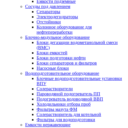
Емкости подземные
Сосуды под давлением
Сепараторы
Электродегидраторы
Отстойники
Колонное оборудование для
нефтепереработки
Блочно-модульное оборудование
Блоки дегазации водометанольной смеси
(BMC)
Блоки емкостей
Блоки подготовки нефти
Блоки сепараторов и фильтров
Насосные блоки
Водоподготовительное оборудование
Блочные водоподготовительные установки
ВПУ
Солерастворители
Пароводяной подогреватель ПП
Подогреватель водоводяной ВВП
Холодильники отбора проб
Фильтры мазута ФМ
Солерастворитель для котельной
Фильтры для водоподготовки
Емкости нержавеющие