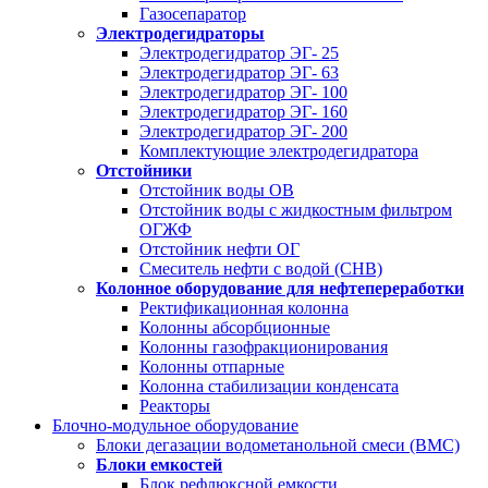
Газосепаратор
Электродегидраторы
Электродегидратор ЭГ- 25
Электродегидратор ЭГ- 63
Электродегидратор ЭГ- 100
Электродегидратор ЭГ- 160
Электродегидратор ЭГ- 200
Комплектующие электродегидратора
Отстойники
Отстойник воды ОВ
Отстойник воды с жидкостным фильтром
ОГЖФ
Отстойник нефти ОГ
Смеситель нефти с водой (СНВ)
Колонное оборудование для нефтепереработки
Ректификационная колонна
Колонны абсорбционные
Колонны газофракционирования
Колонны отпарные
Колонна стабилизации конденсата
Реакторы
Блочно-модульное оборудование
Блоки дегазации водометанольной смеси (BMC)
Блоки емкостей
Блок рефлюксной емкости