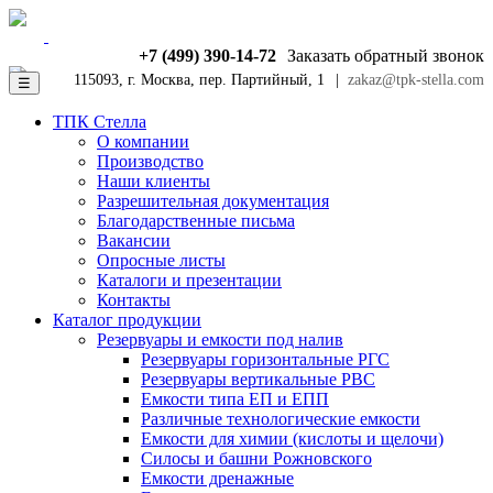
+7 (499) 390-14-72
Заказать обратный звонок
115093, г. Москва, пер. Партийный, 1
|
zakaz@tpk-stella.com
☰
ТПК Стелла
О компании
Производство
Наши клиенты
Разрешительная документация
Благодарственные письма
Вакансии
Опросные листы
Каталоги и презентации
Контакты
Каталог продукции
Резервуары и емкости под налив
Резервуары горизонтальные РГС
Резервуары вертикальные РВС
Емкости типа ЕП и ЕПП
Различные технологические емкости
Емкости для химии (кислоты и щелочи)
Силосы и башни Рожновского
Емкости дренажные