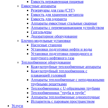
Емкость нержавеющая пищевая
Емкостные аппараты
Резервуары для газа (СУГ)
Емкость для хранения метанола
Емкость для одоранта
Аппараты емкостные стальные сварные
Аппараты с перемешивающим устройством
Газгольдеры
Деаэраторное оборудование
Блочно-модульные установки
Насосные станции
Установки подготовки нефти и воды
Установки подготовки природного и
попутного нефтяного газа
Теплообменное оборудование
Кожухотрубные теплообменные аппараты
Кожухотрубный теплообменник с
плавающей головкой
Аппараты теплообменные с неподвижными
трубными решетками
Теплообменники с U-образными трубами
Теплообменники "труба в трубе"
Аппараты теплообменные однопоточные
Испаритель с паровым пространством
Услуги