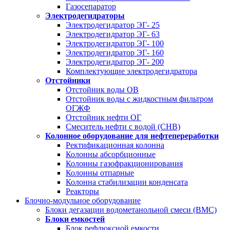
Газосепаратор
Электродегидраторы
Электродегидратор ЭГ- 25
Электродегидратор ЭГ- 63
Электродегидратор ЭГ- 100
Электродегидратор ЭГ- 160
Электродегидратор ЭГ- 200
Комплектующие электродегидратора
Отстойники
Отстойник воды ОВ
Отстойник воды с жидкостным фильтром
ОГЖФ
Отстойник нефти ОГ
Смеситель нефти с водой (СНВ)
Колонное оборудование для нефтепереработки
Ректификационная колонна
Колонны абсорбционные
Колонны газофракционирования
Колонны отпарные
Колонна стабилизации конденсата
Реакторы
Блочно-модульное оборудование
Блоки дегазации водометанольной смеси (BMC)
Блоки емкостей
Блок рефлюксной емкости