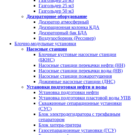
Газгольдер 20 м3
Газгольдер 25 м3
Газгольдер 50 м3
Деаэраторное оборудование
Деаэратор атмосферный
Деаэрационная колонка КДА
Деаэраторный бак БДА
Воздухосборник (Рессивер)
Блочно-модульные установки
Насосные станции
Блочные кустовые насосные станции
(БКНС)
Насосные станции перекачки нефти (НН)
Насосные станции перекачки воды (НВ)
Насосные станции пожаротушения
Дожимные насосные станции (ДНС)
Установки подготовки нефти и воды
Установка подготовки нефти
Установка подготовки пластовой воды УПВ
Скважинные сепарационные установки
(СУС)
Блок электродегидратора с трехфазным
сепаратором
Блок хитера-тритера
Газосепарационные установки (ГСУ)