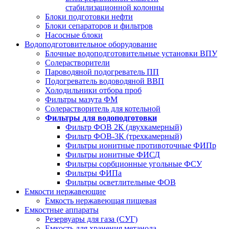
стабилизационной колонны
Блоки подготовки нефти
Блоки сепараторов и фильтров
Насосные блоки
Водоподготовительное оборудование
Блочные водоподготовительные установки ВПУ
Солерастворители
Пароводяной подогреватель ПП
Подогреватель водоводяной ВВП
Холодильники отбора проб
Фильтры мазута ФМ
Солерастворитель для котельной
Фильтры для водоподготовки
Фильтр ФОВ 2К (двухкамерный)
Фильтр ФОВ-3К (трехкамерный)
Фильтры ионитные противоточные ФИПр
Фильтры ионитные ФИСД
Фильтры сорбционные угольные ФСУ
Фильтры ФИПа
Фильтры осветлительные ФОВ
Емкости нержавеющие
Емкость нержавеющая пищевая
Емкостные аппараты
Резервуары для газа (СУГ)
Емкость для хранения метанола