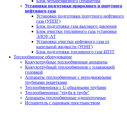
Блок четырехфазного сепаратора
Установки подготовки природного и попутного
нефтяного газа
Установки подготовки попутного нефтяного
газа (УППГ)
Блок подготовки газа высокого давления
Блок очистки топливного газа установки
ЭЛОУ-АТ
Установки очистки нефтяного газа от
капельной жидкости (УОНГ)
Блок подготовки топливного газа БПТГ
Теплообменное оборудование
Кожухотрубные теплообменные аппараты
Кожухотрубный теплообменник с плавающей
головкой
Аппараты теплообменные с неподвижными
трубными решетками
Теплообменники с U-образными трубами
Теплообменники "труба в трубе"
Аппараты теплообменные однопоточные
Испаритель с паровым пространством
Резервуары двустенные
горизонтальные