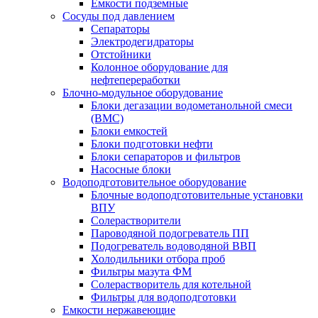
Емкости подземные
Сосуды под давлением
Сепараторы
Электродегидраторы
Отстойники
Колонное оборудование для
нефтепереработки
Блочно-модульное оборудование
Блоки дегазации водометанольной смеси
(BMC)
Блоки емкостей
Блоки подготовки нефти
Блоки сепараторов и фильтров
Насосные блоки
Водоподготовительное оборудование
Блочные водоподготовительные установки
ВПУ
Солерастворители
Пароводяной подогреватель ПП
Подогреватель водоводяной ВВП
Холодильники отбора проб
Фильтры мазута ФМ
Солерастворитель для котельной
Фильтры для водоподготовки
Емкости нержавеющие