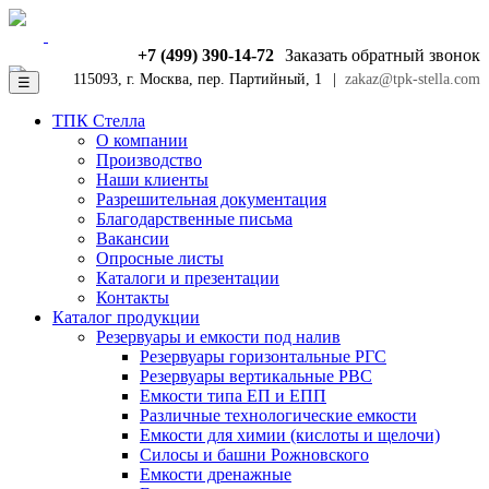
+7 (499) 390-14-72
Заказать обратный звонок
115093, г. Москва, пер. Партийный, 1
|
zakaz@tpk-stella.com
☰
ТПК Стелла
О компании
Производство
Наши клиенты
Разрешительная документация
Благодарственные письма
Вакансии
Опросные листы
Каталоги и презентации
Контакты
Каталог продукции
Резервуары и емкости под налив
Резервуары горизонтальные РГС
Резервуары вертикальные РВС
Емкости типа ЕП и ЕПП
Различные технологические емкости
Емкости для химии (кислоты и щелочи)
Силосы и башни Рожновского
Емкости дренажные