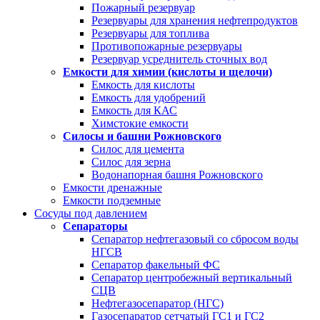
Пожарный резервуар
Резервуары для хранения нефтепродуктов
Резервуары для топлива
Противопожарные резервуары
Резервуар усреднитель сточных вод
Емкости для химии (кислоты и щелочи)
Емкость для кислоты
Емкость для удобрений
Емкость для КАС
Химстокие емкости
Силосы и башни Рожновского
Силос для цемента
Силос для зерна
Водонапорная башня Рожновского
Емкости дренажные
Емкости подземные
Сосуды под давлением
Сепараторы
Сепаратор нефтегазовый со сбросом воды
НГСВ
Сепаратор факельный ФС
Сепаратор центробежный вертикальный
СЦВ
Нефтегазосепаратор (НГС)
Газосепаратор сетчатый ГС1 и ГС2