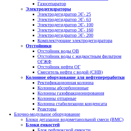
Газосепаратор
Электродегидраторы
Электродегидратор ЭГ- 25
Электродегидратор ЭГ- 63
Электродегидратор ЭГ- 100
Электродегидратор ЭГ- 160
Электродегидратор ЭГ- 200
Комплектующие электродегидратора
Отстойники
Отстойник воды ОВ
Отстойник воды с жидкостным фильтром
ОГЖФ
Отстойник нефти ОГ
Смеситель нефти с водой (СНВ)
Колонное оборудование для нефтепереработки
Ректификационная колонна
Колонны абсорбционные
Колонны газофракционирования
Колонны отпарные
Колонна стабилизации конденсата
Реакторы
Блочно-модульное оборудование
Блоки дегазации водометанольной смеси (BMC)
Блоки емкостей
Блок рефлюксной емкости