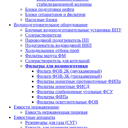
стабилизационной колонны
Блоки подготовки нефти
Блоки сепараторов и фильтров
Насосные блоки
Водоподготовительное оборудование
Блочные водоподготовительные установки ВПУ
Солерастворители
Пароводяной подогреватель ПП
Подогреватель водоводяной ВВП
Холодильники отбора проб
Фильтры мазута ФМ
Солерастворитель для котельной
Фильтры для водоподготовки
Фильтр ФОВ 2К (двухкамерный)
Фильтр ФОВ-3К (трехкамерный)
Фильтры ионитные противоточные ФИПр
Фильтры ионитные ФИСД
Фильтры сорбционные угольные ФСУ
Фильтры ФИПа
Фильтры осветлительные ФОВ
Емкости нержавеющие
Емкость нержавеющая пищевая
Емкостные аппараты
Резервуары для газа (СУГ)
Емкость для хранения метанола