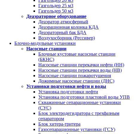
Газгольдер 20 м3
Газгольдер 25 м3
Газгольдер 50 м3
Деаэраторное оборудование
Деаэратор атмосферный
Деаэрационная колонка КДА
Деаэраторный бак БДА
Воздухосборник (Рессивер)
Блочно-модульные установки
Насосные станции
Блочные кустовые насосные станции
(БКНС)
Насосные станции перекачки нефти (НН)
Насосные станции перекачки воды (НВ)
Насосные станции пожаротушения
Дожимные насосные станции (ДНС)
Установки подготовки нефти и воды
Установка подготовки нефти
Установка подготовки пластовой воды УПВ
Скважинные сепарационные установки
(СУС)
Блок электродегидратора с трехфазным
сепаратором
Блок хитера-тритера
Газосепарационные установки (ГСУ)