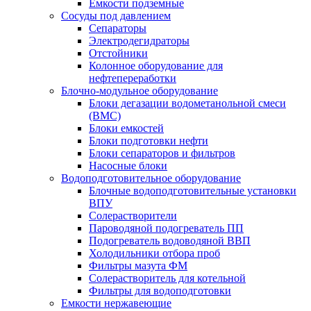
Емкости подземные
Сосуды под давлением
Сепараторы
Электродегидраторы
Отстойники
Колонное оборудование для
нефтепереработки
Блочно-модульное оборудование
Блоки дегазации водометанольной смеси
(BMC)
Блоки емкостей
Блоки подготовки нефти
Блоки сепараторов и фильтров
Насосные блоки
Водоподготовительное оборудование
Блочные водоподготовительные установки
ВПУ
Солерастворители
Пароводяной подогреватель ПП
Подогреватель водоводяной ВВП
Холодильники отбора проб
Фильтры мазута ФМ
Солерастворитель для котельной
Фильтры для водоподготовки
Емкости нержавеющие