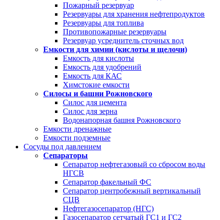
Пожарный резервуар
Резервуары для хранения нефтепродуктов
Резервуары для топлива
Противопожарные резервуары
Резервуар усреднитель сточных вод
Емкости для химии (кислоты и щелочи)
Емкость для кислоты
Емкость для удобрений
Емкость для КАС
Химстокие емкости
Силосы и башни Рожновского
Силос для цемента
Силос для зерна
Водонапорная башня Рожновского
Емкости дренажные
Емкости подземные
Сосуды под давлением
Сепараторы
Сепаратор нефтегазовый со сбросом воды
НГСВ
Сепаратор факельный ФС
Сепаратор центробежный вертикальный
СЦВ
Нефтегазосепаратор (НГС)
Газосепаратор сетчатый ГС1 и ГС2