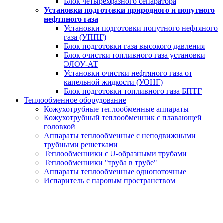
Блок четырехфазного сепаратора
Установки подготовки природного и попутного
нефтяного газа
Установки подготовки попутного нефтяного
газа (УППГ)
Блок подготовки газа высокого давления
Блок очистки топливного газа установки
ЭЛОУ-АТ
Установки очистки нефтяного газа от
капельной жидкости (УОНГ)
Блок подготовки топливного газа БПТГ
Теплообменное оборудование
Кожухотрубные теплообменные аппараты
Кожухотрубный теплообменник с плавающей
головкой
Аппараты теплообменные с неподвижными
трубными решетками
Теплообменники с U-образными трубами
Теплообменники "труба в трубе"
Аппараты теплообменные однопоточные
Испаритель с паровым пространством
Блок четырехфазного сепаратора
за 20 дней от производителя под ключ