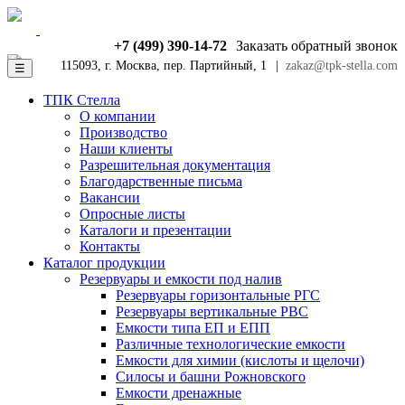
+7 (499) 390-14-72
Заказать обратный звонок
115093, г. Москва, пер. Партийный, 1
|
zakaz@tpk-stella.com
☰
ТПК Стелла
О компании
Производство
Наши клиенты
Разрешительная документация
Благодарственные письма
Вакансии
Опросные листы
Каталоги и презентации
Контакты
Каталог продукции
Резервуары и емкости под налив
Резервуары горизонтальные РГС
Резервуары вертикальные РВС
Емкости типа ЕП и ЕПП
Различные технологические емкости
Емкости для химии (кислоты и щелочи)
Силосы и башни Рожновского
Емкости дренажные