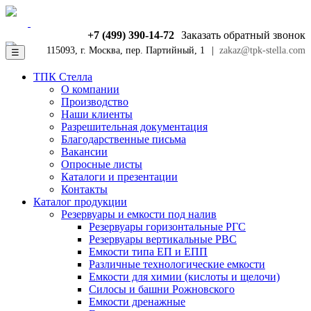
+7 (499) 390-14-72
Заказать обратный звонок
115093, г. Москва, пер. Партийный, 1
|
zakaz@tpk-stella.com
☰
ТПК Стелла
О компании
Производство
Наши клиенты
Разрешительная документация
Благодарственные письма
Вакансии
Опросные листы
Каталоги и презентации
Контакты
Каталог продукции
Резервуары и емкости под налив
Резервуары горизонтальные РГС
Резервуары вертикальные РВС
Емкости типа ЕП и ЕПП
Различные технологические емкости
Емкости для химии (кислоты и щелочи)
Силосы и башни Рожновского
Емкости дренажные