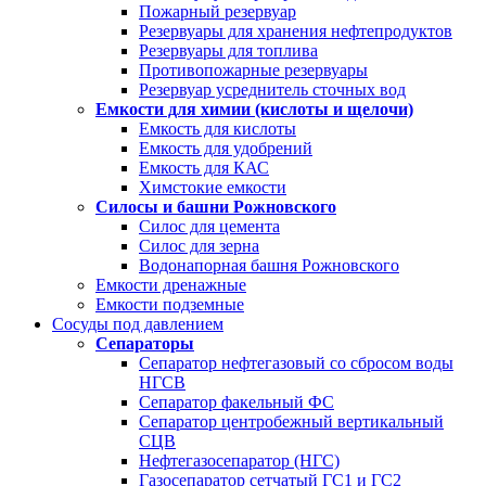
Пожарный резервуар
Резервуары для хранения нефтепродуктов
Резервуары для топлива
Противопожарные резервуары
Резервуар усреднитель сточных вод
Емкости для химии (кислоты и щелочи)
Емкость для кислоты
Емкость для удобрений
Емкость для КАС
Химстокие емкости
Силосы и башни Рожновского
Силос для цемента
Силос для зерна
Водонапорная башня Рожновского
Емкости дренажные
Емкости подземные
Сосуды под давлением
Сепараторы
Сепаратор нефтегазовый со сбросом воды
НГСВ
Сепаратор факельный ФС
Сепаратор центробежный вертикальный
СЦВ
Нефтегазосепаратор (НГС)
Газосепаратор сетчатый ГС1 и ГС2