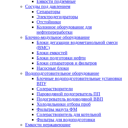
Емкости подземные
Сосуды под давлением
Сепараторы
Электродегидраторы
Отстойники
Колонное оборудование для
нефтепереработки
Блочно-модульное оборудование
Блоки дегазации водометанольной смеси
(BMC)
Блоки емкостей
Блоки подготовки нефти
Блоки сепараторов и фильтров
Насосные блоки
Водоподготовительное оборудование
Блочные водоподготовительные установки
ВПУ
Солерастворители
Пароводяной подогреватель ПП
Подогреватель водоводяной ВВП
Холодильники отбора проб
Фильтры мазута ФМ
Солерастворитель для котельной
Фильтры для водоподготовки
Емкости нержавеющие