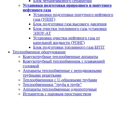
Блок четырехфазного сепаратора
Установки подготовки природного и попутного
нефтяного газа
Установки подготовки попутного нефтяного
газа (УППГ)
Блок подготовки газа высокого давления
Блок очистки топливного газа установки
ЭЛОУ-АТ
Установки очистки нефтяного газа от
капельной жидкости (УОНГ)
Блок подготовки топливного газа БПТГ
Теплообменное оборудование
Кожухотрубные теплообменные аппараты
Кожухотрубный теплообменник с плавающей
головкой
Аппараты теплообменные с неподвижными
трубными решетками
Теплообменники с U-образными трубами
Теплообменники "труба в трубе"
Аппараты теплообменные однопоточные
Испаритель с паровым пространством
Электродегидратор ЭГ- 25
за 20 дней от производителя под ключ