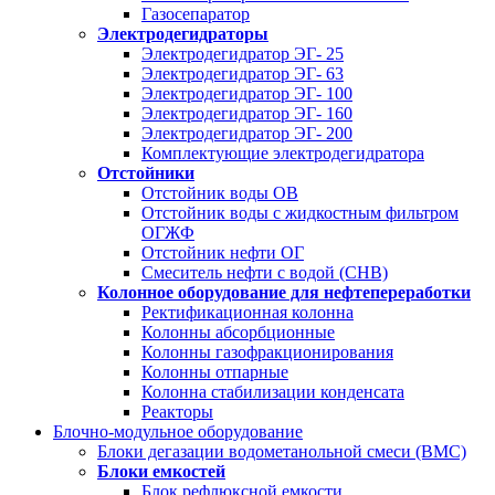
Газосепаратор
Электродегидраторы
Электродегидратор ЭГ- 25
Электродегидратор ЭГ- 63
Электродегидратор ЭГ- 100
Электродегидратор ЭГ- 160
Электродегидратор ЭГ- 200
Комплектующие электродегидратора
Отстойники
Отстойник воды ОВ
Отстойник воды с жидкостным фильтром
ОГЖФ
Отстойник нефти ОГ
Смеситель нефти с водой (СНВ)
Колонное оборудование для нефтепереработки
Ректификационная колонна
Колонны абсорбционные
Колонны газофракционирования
Колонны отпарные
Колонна стабилизации конденсата
Реакторы
Блочно-модульное оборудование
Блоки дегазации водометанольной смеси (BMC)
Блоки емкостей
Блок рефлюксной емкости