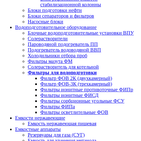
стабилизационной колонны
Блоки подготовки нефти
Блоки сепараторов и фильтров
Насосные блоки
Водоподготовительное оборудование
Блочные водоподготовительные установки ВПУ
Солерастворители
Пароводяной подогреватель ПП
Подогреватель водоводяной ВВП
Холодильники отбора проб
Фильтры мазута ФМ
Солерастворитель для котельной
Фильтры для водоподготовки
Фильтр ФОВ 2К (двухкамерный)
Фильтр ФОВ-3К (трехкамерный)
Фильтры ионитные противоточные ФИПр
Фильтры ионитные ФИСД
Фильтры сорбционные угольные ФСУ
Фильтры ФИПа
Фильтры осветлительные ФОВ
Емкости нержавеющие
Емкость нержавеющая пищевая
Емкостные аппараты
Резервуары для газа (СУГ)
Емкость для хранения метанола