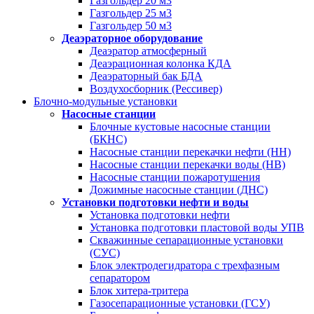
Газгольдер 20 м3
Газгольдер 25 м3
Газгольдер 50 м3
Деаэраторное оборудование
Деаэратор атмосферный
Деаэрационная колонка КДА
Деаэраторный бак БДА
Воздухосборник (Рессивер)
Блочно-модульные установки
Насосные станции
Блочные кустовые насосные станции
(БКНС)
Насосные станции перекачки нефти (НН)
Насосные станции перекачки воды (НВ)
Насосные станции пожаротушения
Дожимные насосные станции (ДНС)
Установки подготовки нефти и воды
Установка подготовки нефти
Установка подготовки пластовой воды УПВ
Скважинные сепарационные установки
(СУС)
Блок электродегидратора с трехфазным
сепаратором
Блок хитера-тритера
Газосепарационные установки (ГСУ)