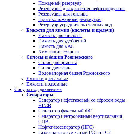
Пожарный резервуар
Резервуары для хранения нефтепродуктов
Резервуары для топлива
Противопожарные резервуары
Резервуар усреднитель сточных вод
Емкости для химии (кислоты и щелочи)
Емкость для кислоты
Емкость для удобрений
Емкость для КАС
Химстокие емкости
Силосы и башни Рожновского
Силос для цемента
Силос для зерна
Водонапорная башня Рожновского
Емкости дренажные
Емкости подземные
Сосуды под давлением
Сепараторы
Сепаратор нефтегазовый со сбросом воды
НГСВ
Сепаратор факельный ФС
Сепаратор центробежный вертикальный
СЦВ
Нефтегазосепаратор (НГС)
Газосепаратор сетчатый ГС1 и ГС2