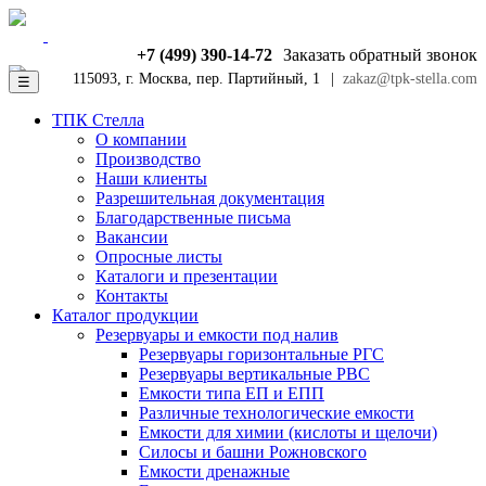
+7 (499) 390-14-72
Заказать обратный звонок
115093, г. Москва, пер. Партийный, 1
|
zakaz@tpk-stella.com
☰
ТПК Стелла
О компании
Производство
Наши клиенты
Разрешительная документация
Благодарственные письма
Вакансии
Опросные листы
Каталоги и презентации
Контакты
Каталог продукции
Резервуары и емкости под налив
Резервуары горизонтальные РГС
Резервуары вертикальные РВС
Емкости типа ЕП и ЕПП
Различные технологические емкости
Емкости для химии (кислоты и щелочи)
Силосы и башни Рожновского
Емкости дренажные