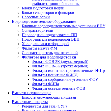
стабилизационной колонны
Блоки подготовки нефти
Блоки сепараторов и фильтров
Насосные блоки
Водоподготовительное оборудование
Блочные водоподготовительные установки ВПУ
Солерастворители
Пароводяной подогреватель ПП
Подогреватель водоводяной ВВП
Холодильники отбора проб
Фильтры мазута ФМ
Солерастворитель для котельной
Фильтры для водоподготовки
Фильтр ФОВ 2К (двухкамерный)
Фильтр ФОВ-3К (трехкамерный)
Фильтры ионитные противоточные ФИПр
Фильтры ионитные ФИСД
Фильтры сорбционные угольные ФСУ
Фильтры ФИПа
Фильтры осветлительные ФОВ
Емкости нержавеющие
Емкость нержавеющая пищевая
Емкостные аппараты
Резервуары для газа (СУГ)
Емкость для хранения метанола