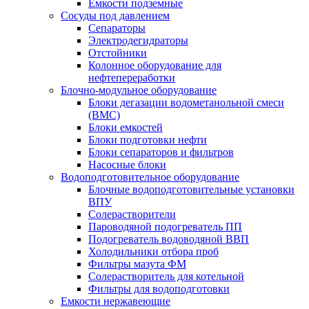
Емкости подземные
Сосуды под давлением
Сепараторы
Электродегидраторы
Отстойники
Колонное оборудование для
нефтепереработки
Блочно-модульное оборудование
Блоки дегазации водометанольной смеси
(BMC)
Блоки емкостей
Блоки подготовки нефти
Блоки сепараторов и фильтров
Насосные блоки
Водоподготовительное оборудование
Блочные водоподготовительные установки
ВПУ
Солерастворители
Пароводяной подогреватель ПП
Подогреватель водоводяной ВВП
Холодильники отбора проб
Фильтры мазута ФМ
Солерастворитель для котельной
Фильтры для водоподготовки
Емкости нержавеющие