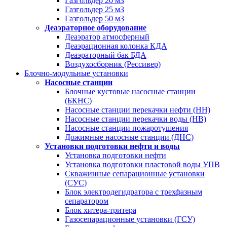
Газгольдер 20 м3
Газгольдер 25 м3
Газгольдер 50 м3
Деаэраторное оборудование
Деаэратор атмосферный
Деаэрационная колонка КДА
Деаэраторный бак БДА
Воздухосборник (Рессивер)
Блочно-модульные установки
Насосные станции
Блочные кустовые насосные станции
(БКНС)
Насосные станции перекачки нефти (НН)
Насосные станции перекачки воды (НВ)
Насосные станции пожаротушения
Дожимные насосные станции (ДНС)
Установки подготовки нефти и воды
Установка подготовки нефти
Установка подготовки пластовой воды УПВ
Скважинные сепарационные установки
(СУС)
Блок электродегидратора с трехфазным
сепаратором
Блок хитера-тритера
Газосепарационные установки (ГСУ)