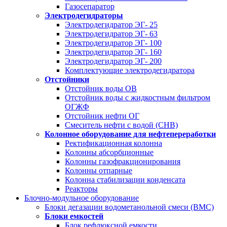
Газосепаратор
Электродегидраторы
Электродегидратор ЭГ- 25
Электродегидратор ЭГ- 63
Электродегидратор ЭГ- 100
Электродегидратор ЭГ- 160
Электродегидратор ЭГ- 200
Комплектующие электродегидратора
Отстойники
Отстойник воды ОВ
Отстойник воды с жидкостным фильтром
ОГЖФ
Отстойник нефти ОГ
Смеситель нефти с водой (СНВ)
Колонное оборудование для нефтепереработки
Ректификационная колонна
Колонны абсорбционные
Колонны газофракционирования
Колонны отпарные
Колонна стабилизации конденсата
Реакторы
Блочно-модульное оборудование
Блоки дегазации водометанольной смеси (BMC)
Блоки емкостей
Блок рефлюксной емкости