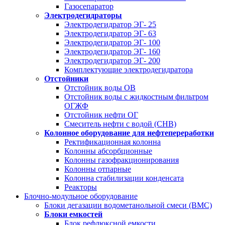
Газосепаратор
Электродегидраторы
Электродегидратор ЭГ- 25
Электродегидратор ЭГ- 63
Электродегидратор ЭГ- 100
Электродегидратор ЭГ- 160
Электродегидратор ЭГ- 200
Комплектующие электродегидратора
Отстойники
Отстойник воды ОВ
Отстойник воды с жидкостным фильтром
ОГЖФ
Отстойник нефти ОГ
Смеситель нефти с водой (СНВ)
Колонное оборудование для нефтепереработки
Ректификационная колонна
Колонны абсорбционные
Колонны газофракционирования
Колонны отпарные
Колонна стабилизации конденсата
Реакторы
Блочно-модульное оборудование
Блоки дегазации водометанольной смеси (BMC)
Блоки емкостей
Блок рефлюксной емкости