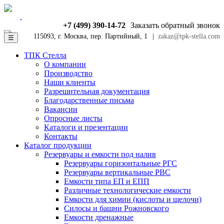
+7 (499) 390-14-72
Заказать обратный звонок
115093, г. Москва, пер. Партийный, 1
|
zakaz@tpk-stella.com
☰
ТПК Стелла
О компании
Производство
Наши клиенты
Разрешительная документация
Благодарственные письма
Вакансии
Опросные листы
Каталоги и презентации
Контакты
Каталог продукции
Резервуары и емкости под налив
Резервуары горизонтальные РГС
Резервуары вертикальные РВС
Емкости типа ЕП и ЕПП
Различные технологические емкости
Емкости для химии (кислоты и щелочи)
Силосы и башни Рожновского
Емкости дренажные