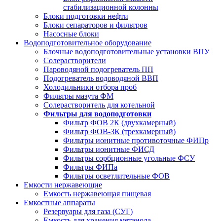
стабилизационной колонны
Блоки подготовки нефти
Блоки сепараторов и фильтров
Насосные блоки
Водоподготовительное оборудование
Блочные водоподготовительные установки ВПУ
Солерастворители
Пароводяной подогреватель ПП
Подогреватель водоводяной ВВП
Холодильники отбора проб
Фильтры мазута ФМ
Солерастворитель для котельной
Фильтры для водоподготовки
Фильтр ФОВ 2К (двухкамерный)
Фильтр ФОВ-3К (трехкамерный)
Фильтры ионитные противоточные ФИПр
Фильтры ионитные ФИСД
Фильтры сорбционные угольные ФСУ
Фильтры ФИПа
Фильтры осветлительные ФОВ
Емкости нержавеющие
Емкость нержавеющая пищевая
Емкостные аппараты
Резервуары для газа (СУГ)
Емкость для хранения метанола