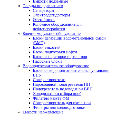
Емкости подземные
Сосуды под давлением
Сепараторы
Электродегидраторы
Отстойники
Колонное оборудование для
нефтепереработки
Блочно-модульное оборудование
Блоки дегазации водометанольной смеси
(BMC)
Блоки емкостей
Блоки подготовки нефти
Блоки сепараторов и фильтров
Насосные блоки
Водоподготовительное оборудование
Блочные водоподготовительные установки
ВПУ
Солерастворители
Пароводяной подогреватель ПП
Подогреватель водоводяной ВВП
Холодильники отбора проб
Фильтры мазута ФМ
Солерастворитель для котельной
Фильтры для водоподготовки
Емкости нержавеющие