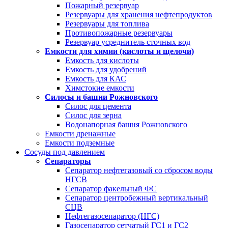
Пожарный резервуар
Резервуары для хранения нефтепродуктов
Резервуары для топлива
Противопожарные резервуары
Резервуар усреднитель сточных вод
Емкости для химии (кислоты и щелочи)
Емкость для кислоты
Емкость для удобрений
Емкость для КАС
Химстокие емкости
Силосы и башни Рожновского
Силос для цемента
Силос для зерна
Водонапорная башня Рожновского
Емкости дренажные
Емкости подземные
Сосуды под давлением
Сепараторы
Сепаратор нефтегазовый со сбросом воды
НГСВ
Сепаратор факельный ФС
Сепаратор центробежный вертикальный
СЦВ
Нефтегазосепаратор (НГС)
Газосепаратор сетчатый ГС1 и ГС2