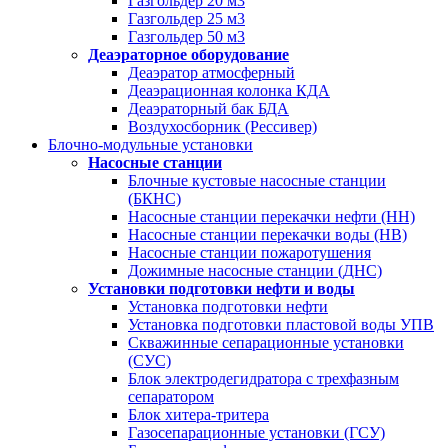
Газгольдер 20 м3
Газгольдер 25 м3
Газгольдер 50 м3
Деаэраторное оборудование
Деаэратор атмосферный
Деаэрационная колонка КДА
Деаэраторный бак БДА
Воздухосборник (Рессивер)
Блочно-модульные установки
Насосные станции
Блочные кустовые насосные станции
(БКНС)
Насосные станции перекачки нефти (НН)
Насосные станции перекачки воды (НВ)
Насосные станции пожаротушения
Дожимные насосные станции (ДНС)
Установки подготовки нефти и воды
Установка подготовки нефти
Установка подготовки пластовой воды УПВ
Скважинные сепарационные установки
(СУС)
Блок электродегидратора с трехфазным
сепаратором
Блок хитера-тритера
Газосепарационные установки (ГСУ)