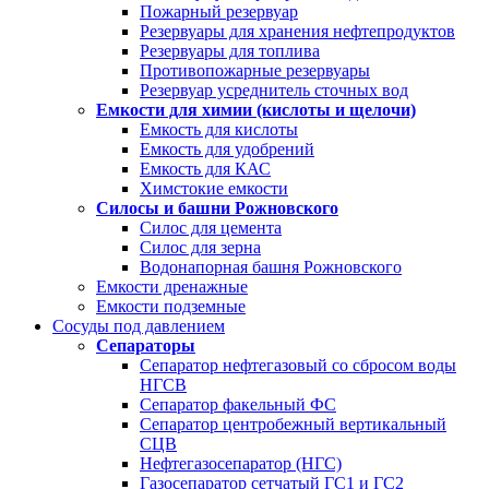
Пожарный резервуар
Резервуары для хранения нефтепродуктов
Резервуары для топлива
Противопожарные резервуары
Резервуар усреднитель сточных вод
Емкости для химии (кислоты и щелочи)
Емкость для кислоты
Емкость для удобрений
Емкость для КАС
Химстокие емкости
Силосы и башни Рожновского
Силос для цемента
Силос для зерна
Водонапорная башня Рожновского
Емкости дренажные
Емкости подземные
Сосуды под давлением
Сепараторы
Сепаратор нефтегазовый со сбросом воды
НГСВ
Сепаратор факельный ФС
Сепаратор центробежный вертикальный
СЦВ
Нефтегазосепаратор (НГС)
Газосепаратор сетчатый ГС1 и ГС2