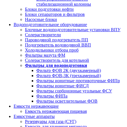
стабилизационной колонны
Блоки подготовки нефти
Блоки сепараторов и фильтров
Насосные блоки
Водоподготовительное оборудование
Блочные водоподготовительные установки ВПУ
Солерастворители
Пароводяной подогреватель ПП
Подогреватель водоводяной ВВП
Холодильники отбора проб
Фильтры мазута ФМ
Солерастворитель для котельной
Фильтры для водоподготовки
Фильтр ФОВ 2К (двухкамерный)
Фильтр ФОВ-3К (трехкамерный)
Фильтры ионитные противоточные ФИПр
Фильтры ионитные ФИСД
Фильтры сорбционные угольные ФСУ
Фильтры ФИПа
Фильтры осветлительные ФОВ
Емкости нержавеющие
Емкость нержавеющая пищевая
Емкостные аппараты
Резервуары для газа (СУГ)
Емкость для хранения метанола