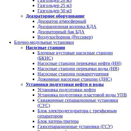
Газгольдер 20 м3
Газгольдер 25 м3
Газгольдер 50 м3
Деаэраторное оборудование
Деаэратор атмосферный
Деаэрационная колонка КДА
Деаэраторный бак БДА
Воздухосборник (Рессивер)
Блочно-модульные установки
Насосные станции
Блочные кустовые насосные станции
(БКНС)
Насосные станции перекачки нефти (НН)
Насосные станции перекачки воды (НВ)
Насосные станции пожаротушения
Дожимные насосные станции (ДНС)
Установки подготовки нефти и воды
Установка подготовки нефти
Установка подготовки пластовой воды УПВ
Скважинные сепарационные установки
(СУС)
Блок электродегидратора с трехфазным
сепаратором
Блок хитера-тритера
Газосепарационные установки (ГСУ)