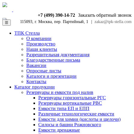
+7 (499) 390-14-72
Заказать обратный звонок
115093, г. Москва, пер. Партийный, 1
|
zakaz@tpk-stella.com
☰
ТПК Стелла
О компании
Производство
Наши клиенты
Разрешительная документация
Благодарственные письма
Вакансии
Опросные листы
Каталоги и презентации
Контакты
Каталог продукции
Резервуары и емкости под налив
Резервуары горизонтальные РГС
Резервуары вертикальные РВС
Емкости типа ЕП и ЕПП
Различные технологические емкости
Емкости для химии (кислоты и щелочи)
Силосы и башни Рожновского
Емкости дренажные