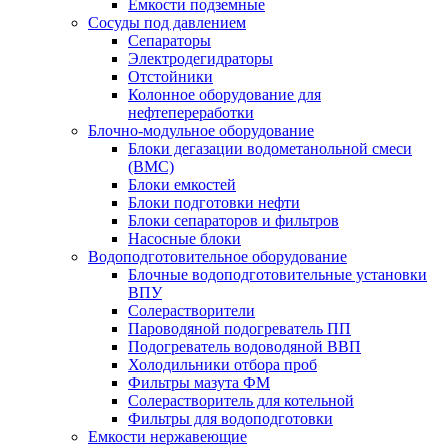
Емкости подземные
Сосуды под давлением
Сепараторы
Электродегидраторы
Отстойники
Колонное оборудование для
нефтепереработки
Блочно-модульное оборудование
Блоки дегазации водометанольной смеси
(BMC)
Блоки емкостей
Блоки подготовки нефти
Блоки сепараторов и фильтров
Насосные блоки
Водоподготовительное оборудование
Блочные водоподготовительные установки
ВПУ
Солерастворители
Пароводяной подогреватель ПП
Подогреватель водоводяной ВВП
Холодильники отбора проб
Фильтры мазута ФМ
Солерастворитель для котельной
Фильтры для водоподготовки
Емкости нержавеющие