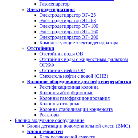
Газосепаратор
Электродегидраторы
Электродегидратор ЭГ- 25
Электродегидратор ЭГ- 63
Электродегидратор ЭГ- 100
Электродегидратор ЭГ- 160
Электродегидратор ЭГ- 200
Комплектующие электродегидратора
Отстойники
Отстойник воды ОВ
Отстойник воды с жидкостным фильтром
ОГЖФ
Отстойник нефти ОГ
Смеситель нефти с водой (СНВ)
Колонное оборудование для нефтепереработки
Ректификационная колонна
Колонны абсорбционные
Колонны газофракционирования
Колонны отпарные
Колонна стабилизации конденсата
Реакторы
Блочно-модульное оборудование
Блоки дегазации водометанольной смеси (BMC)
Блоки емкостей
Блок рефлюксной емкости