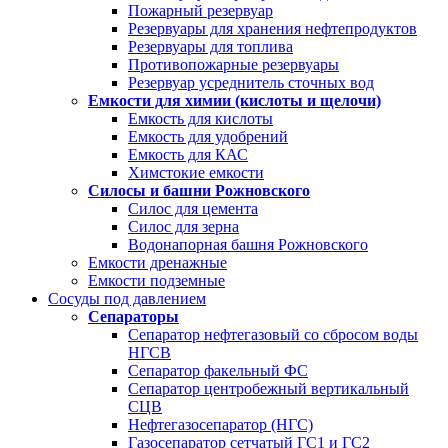
Пожарный резервуар
Резервуары для хранения нефтепродуктов
Резервуары для топлива
Противопожарные резервуары
Резервуар усреднитель сточных вод
Емкости для химии (кислоты и щелочи)
Емкость для кислоты
Емкость для удобрений
Емкость для КАС
Химстокие емкости
Силосы и башни Рожновского
Силос для цемента
Силос для зерна
Водонапорная башня Рожновского
Емкости дренажные
Емкости подземные
Сосуды под давлением
Сепараторы
Сепаратор нефтегазовый со сбросом воды
НГСВ
Сепаратор факельный ФС
Сепаратор центробежный вертикальный
СЦВ
Нефтегазосепаратор (НГС)
Газосепаратор сетчатый ГС1 и ГС2