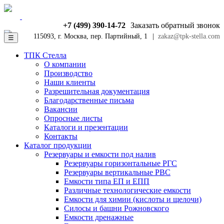
+7 (499) 390-14-72
Заказать обратный звонок
115093, г. Москва, пер. Партийный, 1
|
zakaz@tpk-stella.com
☰
ТПК Стелла
О компании
Производство
Наши клиенты
Разрешительная документация
Благодарственные письма
Вакансии
Опросные листы
Каталоги и презентации
Контакты
Каталог продукции
Резервуары и емкости под налив
Резервуары горизонтальные РГС
Резервуары вертикальные РВС
Емкости типа ЕП и ЕПП
Различные технологические емкости
Емкости для химии (кислоты и щелочи)
Силосы и башни Рожновского
Емкости дренажные