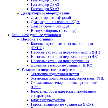
Газгольдер 20 м3
Газгольдер 25 м3
Газгольдер 50 м3
Деаэраторное оборудование
Деаэратор атмосферный
Деаэрационная колонка КДА
Деаэраторный бак БДА
Воздухосборник (Рессивер)
Блочно-модульные установки
Насосные станции
Блочные кустовые насосные станции
(БКНС)
Насосные станции перекачки нефти (НН)
Насосные станции перекачки воды (НВ)
Насосные станции пожаротушения
Дожимные насосные станции (ДНС)
Установки подготовки нефти и воды
Установка подготовки нефти
Установка подготовки пластовой воды УПВ
Скважинные сепарационные установки
(СУС)
Блок электродегидратора с трехфазным
сепаратором
Блок хитера-тритера
Газосепарационные установки (ГСУ)