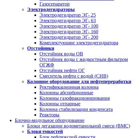
Газосепаратор
Электродегидраторы
Электродегидратор ЭГ- 25
Электродегидратор ЭГ- 63
Электродегидратор ЭГ- 100
Электродегидратор ЭГ- 160
Электродегидратор ЭГ- 200
Комплектующие электродегидратора
Отстойники
Отстойник воды ОВ
Отстойник воды с жидкостным фильтром
ОГЖФ
Отстойник нефти ОГ
Смеситель нефти с водой (СНВ)
Колонное оборудование для нефтепереработки
Ректификационная колонна
Колонны абсорбционные
Колонны газофракционирования
Колонны отпарные
Колонна стабилизации конденсата
Реакторы
Блочно-модульное оборудование
Блоки дегазации водометанольной смеси (BMC)
Блоки емкостей
Блок рефлюксной емкости