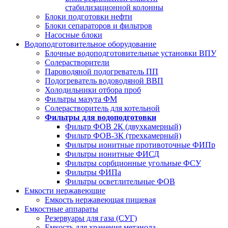
стабилизационной колонны
Блоки подготовки нефти
Блоки сепараторов и фильтров
Насосные блоки
Водоподготовительное оборудование
Блочные водоподготовительные установки ВПУ
Солерастворители
Пароводяной подогреватель ПП
Подогреватель водоводяной ВВП
Холодильники отбора проб
Фильтры мазута ФМ
Солерастворитель для котельной
Фильтры для водоподготовки
Фильтр ФОВ 2К (двухкамерный)
Фильтр ФОВ-3К (трехкамерный)
Фильтры ионитные противоточные ФИПр
Фильтры ионитные ФИСД
Фильтры сорбционные угольные ФСУ
Фильтры ФИПа
Фильтры осветлительные ФОВ
Емкости нержавеющие
Емкость нержавеющая пищевая
Емкостные аппараты
Резервуары для газа (СУГ)
Емкость для хранения метанола