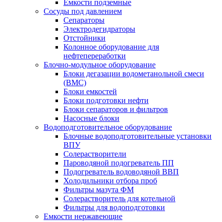
Емкости подземные
Сосуды под давлением
Сепараторы
Электродегидраторы
Отстойники
Колонное оборудование для
нефтепереработки
Блочно-модульное оборудование
Блоки дегазации водометанольной смеси
(BMC)
Блоки емкостей
Блоки подготовки нефти
Блоки сепараторов и фильтров
Насосные блоки
Водоподготовительное оборудование
Блочные водоподготовительные установки
ВПУ
Солерастворители
Пароводяной подогреватель ПП
Подогреватель водоводяной ВВП
Холодильники отбора проб
Фильтры мазута ФМ
Солерастворитель для котельной
Фильтры для водоподготовки
Емкости нержавеющие