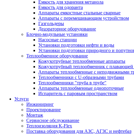
Емкость для хранения метанола
Емкость для одоранта
Аппараты емкостные стальные сварные
Аппараты с перемешивающим устройством
Газгольдеры
Деаэраторное оборудование
Блочно-модульные установки
Насосные станции
Установки подготовки нефти и воды
Установки подготовки природного и попутног
Теплообменное оборудование
Кожухотрубные теплообменные аппараты
Кожухотрубный теплообменник с плавающей 
Аппараты теплообменные с неподвижными т
Теплообменники с U-образными трубами
Теплообменники "труба в трубе"
Аппараты теплообменные однопоточные
Испаритель с паровым пространством
Услуги
Инжиниринг
Проектирование
Монтаж
Сервисное обслуживание
Теплоизоляция K-Flex
Поставка оборудования для АЗС, АГЗС и нефтебаз