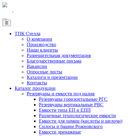
☰
ТПК Стелла
О компании
Производство
Наши клиенты
Разрешительная документация
Благодарственные письма
Вакансии
Опросные листы
Каталоги и презентации
Контакты
Каталог продукции
Резервуары и емкости под налив
Резервуары горизонтальные РГС
Резервуары вертикальные РВС
Емкости типа ЕП и ЕПП
Различные технологические емкости
Емкости для химии (кислоты и щелочи)
Силосы и башни Рожновского
Емкости дренажные