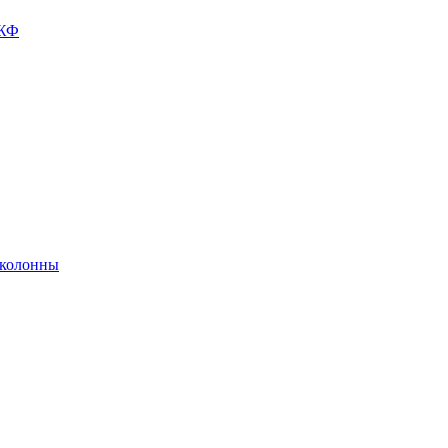
ГЖФ
 колонны