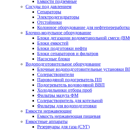
Емкости подземные
Сосуды под давлением
Сепараторы
Электродегидраторы
Отстойники
Колонное оборудование для нефтепереработк
Блочно-модульное оборудование
Блоки дегазации водометанольной смеси (BM
Блоки емкостей
Блоки подготовки нефти
Блоки сепараторов и фильтров
Насосные блоки
Водоподготовительное оборудование
Блочные водоподготовительные установки 
Солерастворители
Пароводяной подогреватель ПП
Подогреватель водоводяной ВВП
Холодильники отбора проб
Фильтры мазута ФМ
Солерастворитель для котельной
Фильтры для водоподготовки
Емкости нержавеющие
Емкость нержавеющая пищевая
Емкостные аппараты
Резервуары для газа (СУГ)