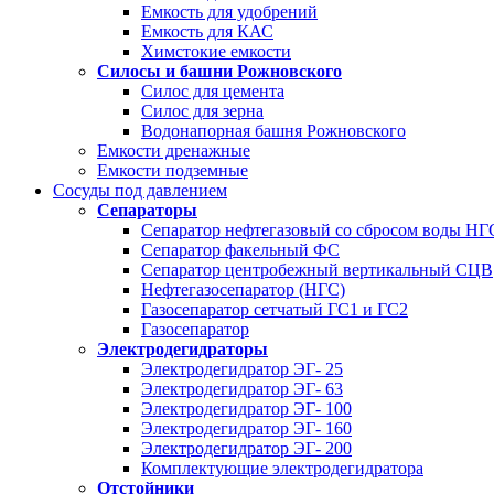
Емкость для удобрений
Емкость для КАС
Химстокие емкости
Силосы и башни Рожновского
Силос для цемента
Силос для зерна
Водонапорная башня Рожновского
Емкости дренажные
Емкости подземные
Сосуды под давлением
Сепараторы
Сепаратор нефтегазовый со сбросом воды Н
Сепаратор факельный ФС
Сепаратор центробежный вертикальный СЦВ
Нефтегазосепаратор (НГС)
Газосепаратор сетчатый ГС1 и ГС2
Газосепаратор
Электродегидраторы
Электродегидратор ЭГ- 25
Электродегидратор ЭГ- 63
Электродегидратор ЭГ- 100
Электродегидратор ЭГ- 160
Электродегидратор ЭГ- 200
Комплектующие электродегидратора
Отстойники