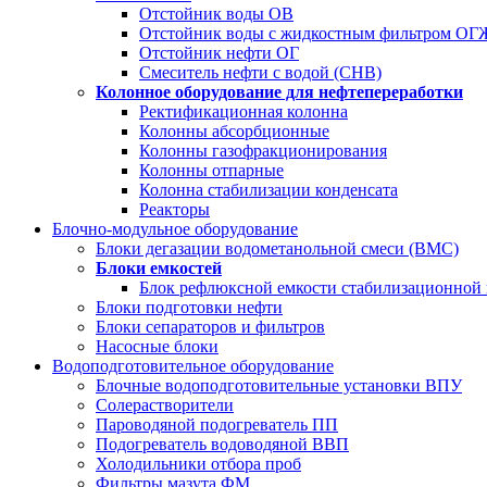
Отстойник воды ОВ
Отстойник воды с жидкостным фильтром О
Отстойник нефти ОГ
Смеситель нефти с водой (СНВ)
Колонное оборудование для нефтепереработки
Ректификационная колонна
Колонны абсорбционные
Колонны газофракционирования
Колонны отпарные
Колонна стабилизации конденсата
Реакторы
Блочно-модульное оборудование
Блоки дегазации водометанольной смеси (BMC)
Блоки емкостей
Блок рефлюксной емкости стабилизационной
Блоки подготовки нефти
Блоки сепараторов и фильтров
Насосные блоки
Водоподготовительное оборудование
Блочные водоподготовительные установки ВПУ
Солерастворители
Пароводяной подогреватель ПП
Подогреватель водоводяной ВВП
Холодильники отбора проб
Фильтры мазута ФМ