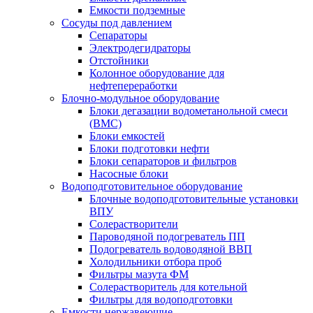
Емкости подземные
Сосуды под давлением
Сепараторы
Электродегидраторы
Отстойники
Колонное оборудование для
нефтепереработки
Блочно-модульное оборудование
Блоки дегазации водометанольной смеси
(BMC)
Блоки емкостей
Блоки подготовки нефти
Блоки сепараторов и фильтров
Насосные блоки
Водоподготовительное оборудование
Блочные водоподготовительные установки
ВПУ
Солерастворители
Пароводяной подогреватель ПП
Подогреватель водоводяной ВВП
Холодильники отбора проб
Фильтры мазута ФМ
Солерастворитель для котельной
Фильтры для водоподготовки
Емкости нержавеющие