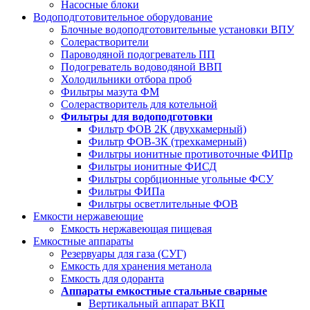
Насосные блоки
Водоподготовительное оборудование
Блочные водоподготовительные установки ВПУ
Солерастворители
Пароводяной подогреватель ПП
Подогреватель водоводяной ВВП
Холодильники отбора проб
Фильтры мазута ФМ
Солерастворитель для котельной
Фильтры для водоподготовки
Фильтр ФОВ 2К (двухкамерный)
Фильтр ФОВ-3К (трехкамерный)
Фильтры ионитные противоточные ФИПр
Фильтры ионитные ФИСД
Фильтры сорбционные угольные ФСУ
Фильтры ФИПа
Фильтры осветлительные ФОВ
Емкости нержавеющие
Емкость нержавеющая пищевая
Емкостные аппараты
Резервуары для газа (СУГ)
Емкость для хранения метанола
Емкость для одоранта
Аппараты емкостные стальные сварные
Вертикальный аппарат ВКП