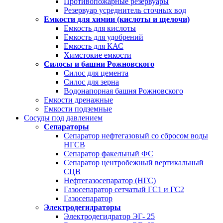
Противопожарные резервуары
Резервуар усреднитель сточных вод
Емкости для химии (кислоты и щелочи)
Емкость для кислоты
Емкость для удобрений
Емкость для КАС
Химстокие емкости
Силосы и башни Рожновского
Силос для цемента
Силос для зерна
Водонапорная башня Рожновского
Емкости дренажные
Емкости подземные
Сосуды под давлением
Сепараторы
Сепаратор нефтегазовый со сбросом воды
НГСВ
Сепаратор факельный ФС
Сепаратор центробежный вертикальный
СЦВ
Нефтегазосепаратор (НГС)
Газосепаратор сетчатый ГС1 и ГС2
Газосепаратор
Электродегидраторы
Электродегидратор ЭГ- 25