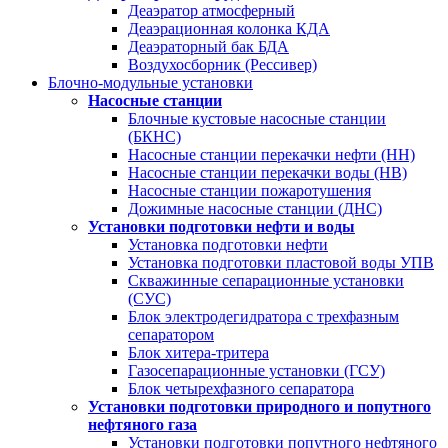
Деаэратор атмосферный
Деаэрационная колонка КДА
Деаэраторный бак БДА
Воздухосборник (Рессивер)
Блочно-модульные установки
Насосные станции
Блочные кустовые насосные станции
(БКНС)
Насосные станции перекачки нефти (НН)
Насосные станции перекачки воды (НВ)
Насосные станции пожаротушения
Дожимные насосные станции (ДНС)
Установки подготовки нефти и воды
Установка подготовки нефти
Установка подготовки пластовой воды УПВ
Скважинные сепарационные установки
(СУС)
Блок электродегидратора с трехфазным
сепаратором
Блок хитера-тритера
Газосепарационные установки (ГСУ)
Блок четырехфазного сепаратора
Установки подготовки природного и попутного
нефтяного газа
Установки подготовки попутного нефтяного