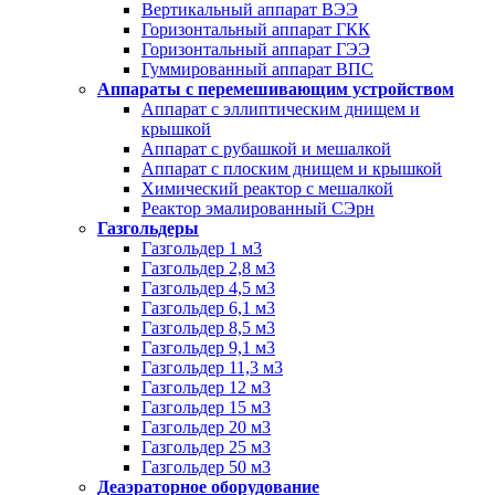
Вертикальный аппарат ВЭЭ
Горизонтальный аппарат ГКК
Горизонтальный аппарат ГЭЭ
Гуммированный аппарат ВПС
Аппараты с перемешивающим устройством
Аппарат с эллиптическим днищем и
крышкой
Аппарат с рубашкой и мешалкой
Аппарат с плоским днищем и крышкой
Химический реактор с мешалкой
Реактор эмалированный СЭрн
Газгольдеры
Газгольдер 1 м3
Газгольдер 2,8 м3
Газгольдер 4,5 м3
Газгольдер 6,1 м3
Газгольдер 8,5 м3
Газгольдер 9,1 м3
Газгольдер 11,3 м3
Газгольдер 12 м3
Газгольдер 15 м3
Газгольдер 20 м3
Газгольдер 25 м3
Газгольдер 50 м3
Деаэраторное оборудование