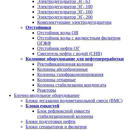
Электродегидратор ЭГ- 63
Электродегидратор ЭГ- 100
Электродегидратор ЭГ- 160
Электродегидратор ЭГ- 200
Комплектующие электродегидратора
Отстойники
Отстойник воды ОВ
Отстойник воды с жидкостным фильтром
ОГЖФ
Отстойник нефти ОГ
Смеситель нефти с водой (СНВ)
Колонное оборудование для нефтепереработки
Ректификационная колонна
Колонны абсорбционные
Колонны газофракционирования
Колонны отпарные
Колонна стабилизации конденсата
Реакторы
Блочно-модульное оборудование
Блоки дегазации водометанольной смеси (BMC)
Блоки емкостей
Блок рефлюксной емкости
стабилизационной колонны
Блоки подготовки нефти
Блоки сепараторов и фильтров